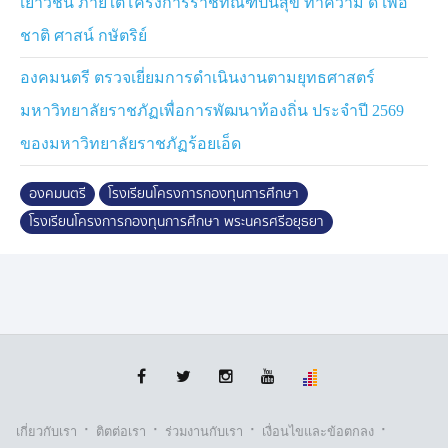
เยาวชน ภายใต้โครงการราชทัณฑ์ปันสุข ทำความ ดี เพื่อ
ทั้งนี้ โรงเรียนประสบปัญหาสนามกีฬาไม่เพียงพอต่อจำนวน
ชาติ ศาสน์ กษัตริย์
นักเรียน เนื่องจากมีพื้นที่จำกัด โดยมัสยิดที่อยู่ติดกันได้
อนุเคราะห์พื้นที่ทำสนามฟุตซอล สำหรับปัญหาระบบไฟฟ้า
องคมนตรี ตรวจเยี่ยมการดำเนินงานตามยุทธศาสตร์
ของอาคารเรียน อายุ 50 ปี ที่มีสภาพชำรุด ทรุดโทรม ไม่
มหาวิทยาลัยราชภัฏเพื่อการพัฒนาท้องถิ่น ประจำปี 2569
พร้อมใช้งาน ได้รับการจัดสรรงบประมาณซ่อมแซมจาก
สำนักงานเขตพื้นที่การศึกษาประถมศึกษา
ของมหาวิทยาลัยราชภัฏร้อยเอ็ด
พระนครศรีอยุธยา เขต 2
องคมนตรี
โรงเรียนโครงการกองทุนการศึกษา
ช่วงบ่าย ไปตรวจเยี่ยมโรงเรียนรุ่งวิทยาประชาอุปถัมภ์
โรงเรียนโครงการกองทุนการศึกษา พระนครศรีอยุธยา
ตำบลคลองพระยาบันลือ เปิดสอนในระดับปฐมวัยถึงประถม
ศึกษาปีที่ 6 ปัจจุบันมีนักเรียน 123 คน เป็นโรงเรียนเครือ
ข่ายของโรงเรียนมาลาอีสงเคราะห์ เน้นการดำเนินงานตาม
เสาหลักที่ 3 ของโครงการฯ คือ การปลูกฝังวินัย คุณธรรม
และจริยธรรม
โครงการกองทุนการศึกษา เป็นโครงการที่พระบาทสมเด็จ
พระเจ้าอยู่หัว ทรงสืบสาน รักษา และต่อยอด จากพระบาท
สมเด็จพระบรมชนกาธิเบศร มหาภูมิพลอดุลยเดชมหาราช
·
·
·
·
เกี่ยวกับเรา
ติตต่อเรา
ร่วมงานกับเรา
เงื่อนไขและข้อตกลง