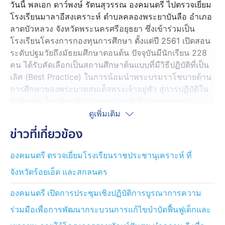
วันนี้ พลเอก ดาว์พงษ์ รัตนสุวรรณ องคมนตรี ไปตรวจเยี่ยม
โรงเรียนมาลาอีสงเคราะห์ ตำบลคลองพระยาบันลือ อำเภอ
ลาดบัวหลวง จังหวัดพระนครศรีอยุธยา ซึ่งเข้าร่วมเป็น
โรงเรียนโครงการกองทุนการศึกษา ตั้งแต่ปี 2561 เปิดสอน
ระดับปฐมวัยถึงมัธยมศึกษาตอนต้น ปัจจุบันมีนักเรียน 228
คน ได้รับคัดเลือกเป็นสถานศึกษาต้นแบบที่มีวิธีปฏิบัติที่เป็น
เลิศ (Best Practice) ในการน้อมนำพระบรมราโชบายด้าน
การศึกษาของพระบาทสมเด็จพระเจ้าอยู่หัว สู่การปฏิบัติใน
ระดับเขต โดยน้อมนำแนวพระราชดำริ และพระบรม
ราโชบายมาพัฒนาผู้เรียน ให้มีคุณธรรม จริยธรรม ดำรง
ดูเพิ่มเติม
ชีวิตตามวิถีอิสลาม มีทักษะที่จำเป็นในศตวรรษที่ 21 ซึ่ง
ข่าวที่เกี่ยวข้อง
ดำเนินงานตามหลักการ 3 เสาหลักของโครงการฯ ประกอบ
ด้วย การส่งเสริมให้เด็กได้เรียนในโรงเรียนที่มีคุณภาพ, ให้
องคมนตรี ตรวจเยี่ยมโรงเรียนราชประชานุเคราะห์ ที่
เด็กสำเร็จการศึกษาอย่างมีคุณภาพ และให้เด็กได้รับการ
จังหวัดร้อยเอ็ด และสกลนคร
ปลูกฝังวินัย คุณธรรมและจริยธรรม โดยจัดการเรียนรู้เชิงรุก
(Active Learning) เน้นให้ผู้เรียนลงมือปฏิบัติจริงผ่าน
องคมนตรี เปิดการประชุมเชิงปฏิบัติการบูรณาการความ
กิจกรรมที่หลากหลาย ส่งเสริมให้มีความภาคภูมิใจในห้อง
ถิ่นและความเป็นไทย
ร่วมมือเพื่อการพัฒนากระบวนการแก้ไขบำบัดฟื้นฟูเด็กและ