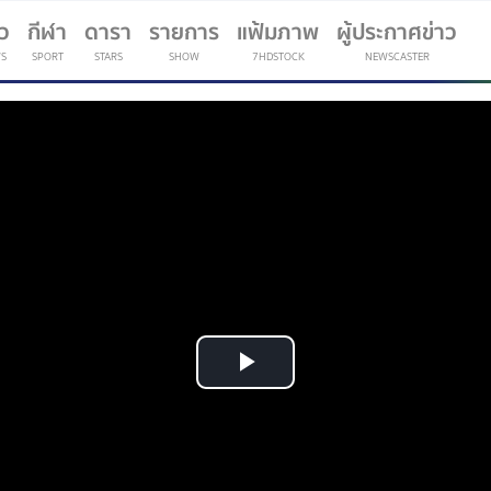
าว
กีฬา
ดารา
รายการ
แฟ้มภาพ
ผู้ประกาศข่าว
S
SPORT
STARS
SHOW
7HDSTOCK
NEWSCASTER
(current)
Play
Video