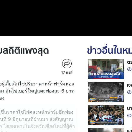
ุบสถิติแพงสุด
ข่าวอื่นใน
ตร
17
แชร์
ังผู้เลี้ยงไก่ไข่ปรับราคาหน้าฟาร์มฟอง
เจ
ตาม ลุ้นไข่เบอร์ใหญ่แตะฟองละ 6 บาท
่อง
นา
ับขึ้นราคาไข่ไก่คละหน้าฟาร์มอีกฟอง
นที่ 9 มิถุนายนที่ผ่านมา ส่งสัญญาณ
ีก โดยเฉพาะในจังหวัดเชียงใหม่ที่ผู้ค้า
พ่