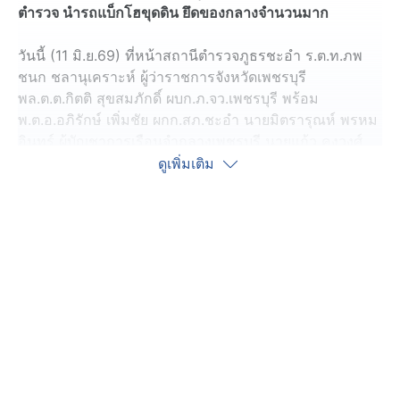
ตำรวจ นำรถแบ็กโฮขุดดิน ยึดของกลางจำนวนมาก
วันนี้ (11 มิ.ย.69) ที่หน้าสถานีตำรวจภูธรชะอำ ร.ต.ท.ภพ
ชนก ชลานุเคราะห์ ผู้ว่าราชการจังหวัดเพชรบุรี
พล.ต.ต.กิตติ สุขสมภักดิ์ ผบก.ภ.จว.เพชรบุรี พร้อม
พ.ต.อ.อภิรักษ์ เพิ่มชัย ผกก.สภ.ชะอำ นายมิตรารุณห์ พรหม
อินทร์ ผู้บัญชาการเรือนจำกลางเพชรบุรี นายแก้ว คงวงศ์
นายอำเภอชะอำ แถลงข่าวตรวจค้นยึดของกลางยาเสพติด
ดูเพิ่มเติม
พร้อมของกลางยาไอซ์ 8 ห่อ น้ำหนักรวม 8,442 กรัม ยาบ้า
10,029 เม็ด
การจับกุมดังกล่าว สืบเนื่องมาจากนายมิตรารุณห์ ผบ.เรือน
จำฯ ได้รับแจ้งจากเจ้าหน้าที่เรือนจำฯ ว่าขณะที่มีญาติเข้า
มาเยี่ยมผู้ต้องขังในเรือนจำ ผู้ต้องขังมีการพูดคุยในลักษณะ
สั่งให้ญาติไปขุดค้นยาเสพติดที่ผู้ต้องขังซุกซ่อนไว้ในพื้นที่
อ.ชะอำ ก่อนที่จะถูกจับกุม นายมิตรารุณห์ จึงประสานแจ้ง
มายัง ผู้กำกับการ สภ.ชะอำ ให้ดำเนินการขยายผล ทันทีได้
รับข้อมูลตำรวจ ได้ลงปิดล้อมพื้นที่ บริเวณป่าละเมาะใน
หมู่บ้านหุบกะพง ต.เขาใหญ่ อ.ชะอำ และขอกำลังเสริมจาก