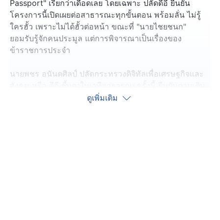
Passport" เรียกว่าเดือดเลย โดยเฉพาะ ปลัดดีอี ยืนยัน
โครงการนี้เปิดเผยต่อสาธารณะทุกขั้นตอน พร้อมลั่น ไม่รู้
ใครฮั้ว เพราะไม่ได้ฮั้วต่อหน้า ขณะที่ "นายไชยชนก"
ยอมรับรู้จักคนประมูล แต่การพิจารณาเป็นเรื่องของ
ข้าราชการประจำ
นายพชร อนันตศิลป์ ปลัดกระทรวงดิจิทัลเพื่อเศรษฐกิจและ
สังคม หรือ ดีอี ชี้แจงในเวทีสาธารณะครั้งนี้ ยืนยันตามเดิม
ว่า การจัดซื้อจัดจ้าง หรือ TOR และการประมูลโครงการฯ
ดูเพิ่มเติม
เป็นตามแนวทางปฏิบัติของภาครัฐ และเปิดเผยต่อสาธารณะ
ทุกขั้นตอน ส่วนข้อครหา ล็อกสเปกหรือมีการฮั้วกันหรือไม่
เราตอบไม่ได้เพราะเขาไม่ได้มาฮั้วต่อหน้าเรา
แต่ที่เดือดก็ช่วงเปิดให้ถามตอบ นายธีระชาติ ก่อตระกูล
สส.บัญชีรายชื่อ พรรคประชาชน และที่ปรึกษากรรมาธิการ
ติดตามงบประมาณสภาผู้แทนราษฎร ตั้งคำถามถึง นายไชย
ชนก ชิดชอบ รัฐมนตรีว่าการดีอี ว่า รู้จักกับผู้ชนะการ
ประมูลหรือไม่ ซึ่ง นายไชยชนก ยอมรับว่ารู้จัก แต่ใน
กระบวนการไม่ได้เกี่ยวข้อง เป็นเรื่องข้าราชการประจำ