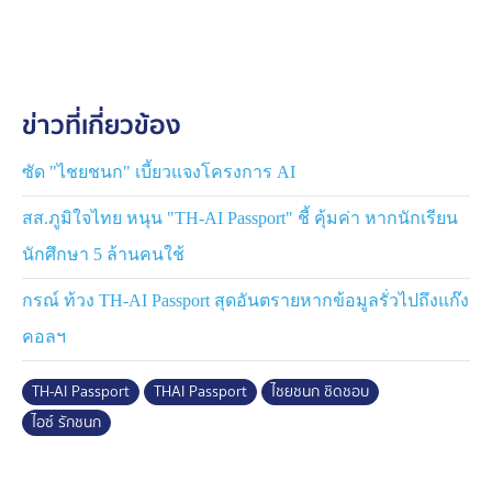
ด้าน นางสาวรักชนก ศรีนอก ก็ตั้งข้อสังเกตงานที่เปิดรับฟัง
ความคิดเห็นครั้งนี้ ถูกจัดขึ้นเพื่อเป็นการฟอกขาวโครงการ
ข่าวที่เกี่ยวข้อง
นางสาวรัชนก ยังบอกด้วยว่า เมื่อไหร่ที่เริ่มลงทะเบียน ก็
เตรียมจะไปยื่น ป.ป.ช. ซึ่งในสัปดาห์หน้า กรรมาธิการของ
ตนจะเชิญ นายไชยชนก ปลัดดีอีคณะยกร่าง TOR, ป.ป.ช.
ซัด "ไชยชนก" เบี้ยวแจงโครงการ AI
และ สตง. มาชี้แจงด้วย
สส.ภูมิใจไทย หนุน "TH-AI Passport" ชี้ คุ้มค่า หากนักเรียน
นักศึกษา 5 ล้านคนใช้
กรณ์ ท้วง TH-AI Passport สุดอันตรายหากข้อมูลรั่วไปถึงแก๊ง
คอลฯ
TH-AI Passport
THAI Passport
ไชยชนก ชิดชอบ
ไอซ์ รักชนก