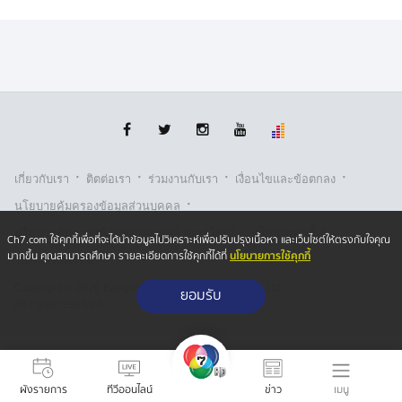
·
·
·
·
เกี่ยวกับเรา
ติตต่อเรา
ร่วมงานกับเรา
เงื่อนไขและข้อตกลง
·
นโยบายคุ้มครองข้อมูลส่วนบุคคล
·
·
นโยบายคุ้มครองข้อมูลส่วนบุคคล (ออนไลน์)
นโยบายคุกกี้
Ch7.com ใช้คุกกี้เพื่อที่จะได้นำข้อมูลไปวิเคราะห์เพื่อปรับปรุงเนื้อหา และเว็บไซต์ให้ตรงกับใจคุณ
นโยบายการใช้คุกกี้
มากขึ้น คุณสามารถศึกษา รายละเอียดการใช้คุกกี้ได้ที่
รับเรื่องร้องเรียน
Copyright © 2026 Bangkok Broadcasting & T.V. Co.,Ltd.
ยอมรับ
All rights reserved
เมนู
ผังรายการ
ทีวีออนไลน์
ข่าว