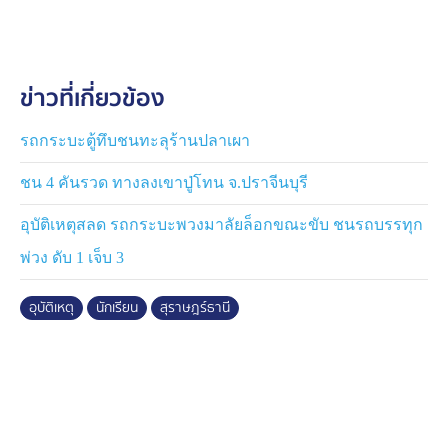
อย่างไรก็ตาม ตำรวจจึงบันทึกภาพไว้เป็นหลักฐาน และเชิญ
คู่กรณีไปสอบสวนที่ สภ.ไชยา ก่อนมอบศพผู้เสียชีวิตให้กูภัย
ข่าวที่เกี่ยวข้อง
นำส่งชันสูตรหาสาเหตุการเสียชีวิตอย่างละเอียดอีกครั้งที่
รพ.ไชยา ก่อนดำเนินการตามกฎหมายต่อไป
รถกระบะตู้ทึบชนทะลุร้านปลาเผา
ชน 4 คันรวด ทางลงเขาปู่โทน จ.ปราจีนบุรี
อุบัติเหตุสลด รถกระบะพวงมาลัยล็อกขณะขับ ชนรถบรรทุก
พ่วง ดับ 1 เจ็บ 3
อุบัติเหตุ
นักเรียน
สุราษฎร์ธานี