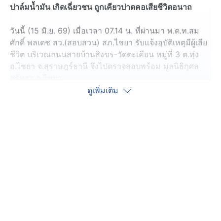
ปาล์มน้ำมัน เกิดเฉี่ยวชน ถูกเคียวปาดคอเสียชีวิตอนาถ
วันนี้ (15 มิ.ย. 69) เมื่อเวลา 07.14 น. ที่ผ่านมา พ.ต.ท.สม
ศักดิ์ พลเดช สว.(สอบสวน) สภ.ไชยา รับแจ้งอุบัติเหตุมีผู้เสีย
ชีวิต บริเวณถนนสายบ้านสิงขร-วัดตะเคียน หมู่ที่ 3 ต.ทุ่ง
อ.ไชยา จ.สุราษฎร์ธานี จึงไปตรวจสอบพร้อม มูลนิธิกุศล
ศรัทธา อ.ไชยา
ดูเพิ่มเติม
ที่เกิดเหตุพบศพนักเรียนชาย อายุ 17 ปี แต่งกายชุดนักเรียน
ซึ่งเป็นนักเรียนโรงเรียนไชยาวิทยา นอนเสียชีวิตจมกอง
เลือด มีบาดแผลฉกรรจ์ที่คอ ใกล้กันพบรถจักรยานยนต์ของผู้
เสียชีวิต และรถจักรยานยนต์พ่วงข้างของคู่กรณี โดยที่พ่วง
ข้างมีเคียวเกี่ยวปาล์มน้ำมัน
จากการสอบสวนเบื้องต้น ทราบว่า ก่อนเกิดเหตุผู้เสียชีวิตขี่
รถจักรยานยนต์ออกจากบ้านไปโรงเรียน เมื่อมาถึงที่เกิดเหตุ
ได้ขี่รถสวนกับรถจักรยานยนต์พ่วงข้างที่ขนเคียวเกี่ยวปาล์ม
น้ำมัน เกิดการเฉี่ยวชน ทำให้เคียวเกี่ยวปาล์มน้ำมันที่ยื่น
ออกมาจากพ่วงข้างปาดคอนักเรียนจนเสียชีวิตดังกล่าว