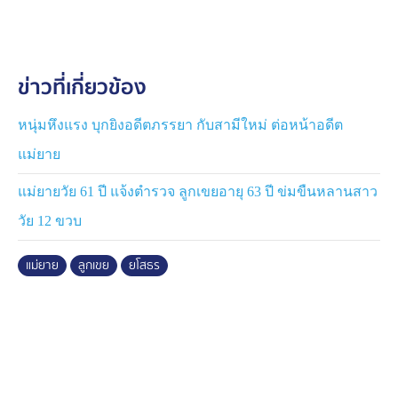
ลูกเขยลักขโมยรถจักรยานยนต์ของตนไปขาย ประกอบกับ
ลูกเขยเวลามึนเมามักจะมีพฤติกรรมอาละวาดครอบครัว
รวมทั้งทำร้ายร่างกายภรรยา ซึ่งเป็นลูกสาวตนอยู่เป็นประจำ
ข่าวที่เกี่ยวข้อง
จึงมีความแค้นสะสมมานาน โดยล่าสุดเมื่อคืนที่ผ่านมา ตน
กับลูกเขยมีปากเสียงทะเลาะวิวาทกัน ยิ่งทำให้ตนมีความ
โกรธแค้นมากขึ้น จากนั้นก็ต่างแยกย้ายกันเข้านอน กระทั่ง
หนุ่มหึงแรง บุกยิงอดีตภรรยา กับสามีใหม่ ต่อหน้าอดีต
เช้าตนเห็นลูกเขยยังนอนหลับอยู่บริเวณพื้นบ้านในลักษณะ
แม่ยาย
หันหลังให้ จึงคว้าเอามีดพร้าที่วางอยู่ในบ้านกระหน่ำฟันที่
ศีรษะของลูกเขยจำนวนหลายครั้ง จนวิ่งหนีตายออกจาก
แม่ยายวัย 61 ปี แจ้งตำรวจ ลูกเขยอายุ 63 ปี ข่มขืนหลานสาว
บ้านไป ก่อนจะไปล้มลงที่ข้างทางห่างจากบ้านพักไปเล็กน้อย
วัย 12 ขวบ
และเสียชีวิตในเวลาต่อมา
แม่ยาย
ลูกเขย
ยโสธร
เบื้องต้น ตำรวจได้ควบคุมตัว นางศุภัคษร พร้อมอาวุธ
มีดพร้าของกลางที่ใช้ก่อเหตุไปทำการสอบสวนที่
สภ.เลิงนกทา ก่อนจะได้แจ้งข้อหาฆ่าผู้อื่นโดยเจตนา เพื่อ
ดำเนินคดีตามกฎหมายต่อไป