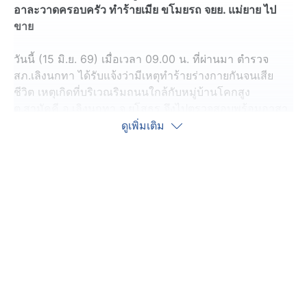
อาละวาดครอบครัว ทำร้ายเมีย ขโมยรถ จยย. แม่ยาย ไป
ขาย
วันนี้ (15 มิ.ย. 69) เมื่อเวลา 09.00 น. ที่ผ่านมา ตำรวจ
สภ.เลิงนกทา ได้รับแจ้งว่ามีเหตุทำร้ายร่างกายกันจนเสีย
ชีวิต เหตุเกิดที่บริเวณริมถนนใกล้กับหมู่บ้านโคกสูง
ต.สามัคคี อ.เลิงนกทา จ.ยโสธร จึงไปตรวจสอบพร้อมอาสา
กู้ภัยสมาคมกู้ภัยพระแม่เลิงนกทา
ดูเพิ่มเติม
ที่เกิดเหตุพบศพ นายสิทธิศักดิ์ อายุ 28 ปี นอนเสียชีวิตอยู่
ข้างทาง ในสภาพสวมกางเกงขาสั้นเพียงตัวเดียวไม่สวมเสื้อ
นอนจมกองเลือด ที่บริเวณศีรษะและท้ายทอยมีร่องรอยถูก
ของมีคมฟันจำนวนหลายแผล และมีเลือดไหลจำนวนมาก
ส่วนคนก่อเหตุเป็นแม่ยายของผู้เสียชีวิต นั่งรอมอบตัวกับ
ตำรวจอยู่ในบ้านพัก ซึ่งอยู่ไม่ไกลจากจุดที่พบศพ ทราบชื่อ
นางศุภัคษร อายุ 48 ปี
สอบถาม นางศุภัคษร บอกว่า สาเหตุที่ลงมือก่อเหตุใช้
มีดพร้ากระหน่ำฟันศีรษะลูกเขยในครั้งนี้ เนื่องจากไม่พอใจที่