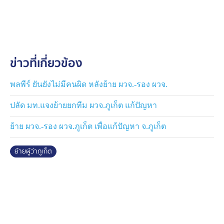
หรือ กระทั่งรองซีฟู้ดขี้โม้จะย้ายผู้ว่าฯ ภูเก็ต วัดพลังผู้ว่าฯ
ภูเก็ต กับรองซีฟู้ดใครไปก่อนกัน แบล็กใครใหญ่กว่ากัน โดย
นายกฯ กล่าวว่า ตนไม่ได้เชื่อ แต่ถือว่าที่ไหนมีควัน ที่นั่น
ต้องมีไฟ ซึ่งตนได้มอบนโยบายปราบผู้มีอิทธิพลไปแล้ว หาก
มีคนเหล่านั้นในองค์กรของเราจะทำอย่างไร นิ้วหนึ่งชี้ไปที่
ข่าวที่เกี่ยวข้อง
คนอื่น 3 นิ้วชี้ทิ่มเข้าตัว แบบนี้อายเขา
จากนั้นนายกรัฐมนตรี ได้เอ่ยถามหา “รองซีฟู้ด” ว่าอยู่ที่
พลพีร์ ยันยังไม่มีคนผิด หลังย้าย ผวจ.-รอง ผวจ.
ประชุมหรือไม่ เคยเห็นหน้ากันหรือเปล่า ตนไม่รู้จัก ต่อมา
ปลัด มท.แจงย้ายยกทีม ผวจ.ภูเก็ต แก้ปัญหา
ปลัดกระทรวงมหาดไทย ย้ำถามหารองซีฟู้ดอีกครั้ง พร้อม
กล่าวในที่ประชุมว่า มันมีข่าวทุกครั้งท่านรู้สึกอย่างไร ผลก
ย้าย ผวจ.-รอง ผวจ.ภูเก็ต เพื่อแก้ปัญหา จ.ภูเก็ต
ระทบเกิดกับจังหวัด หากไม่เคยทำ ท่านก็ชี้แจงมา ท่านนา
ยกฯ ก็พร้อมฟังอยู่ ทั้งนี้ ปลัดกระทรวงมหาดไทย ได้
ย้ายผู้ว่าภูเก็ต
สอบถามหารองซีฟู้ดอยู่หลายครั้ง แต่ไม่มีใครแสดงตัว เมื่อ
ถามผู้ว่าราชการจังหวัดภูเก็ต จึงแจ้งว่า “เข้าครบครับ” ก่อน
ที่จะขอให้ปลัดกระทรวงตั้งคณะกรรมการระดับกระทรวงมา
ตรวจสอบข้อเท็จจริงเพื่อความเป็นธรรมกับทุกฝ่าย
นายกรัฐมนตรี ยังกล่าวเสริมว่า ตอนนี้ไม่ได้บอกว่ารองซีฟู้ด