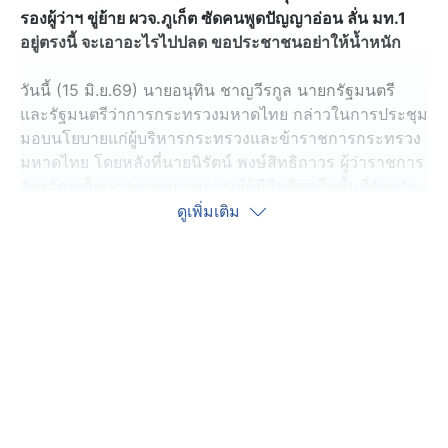
รองผู้ว่าฯ ขู่ย้าย ผวจ.ภูเก็ต ซัดคนพูดปัญญาอ่อน ลั่น มท.1
อยู่ตรงนี้ จะเอาอะไรไปปลด ขอประชาชนอย่าให้น้ำหนัก
วันนี้ (15 มิ.ย.69) นายอนุทิน ชาญวีรกูล นายกรัฐมนตรี
และรัฐมนตรีว่าการกระทรวงมหาดไทย กล่าวในการประชุม
มอบนโยบายแก่ผู้บริหารกระทรวงและข้าราชการกระทรวง
มหาดไทย โดยหลังที่นายนิรัตน์ พงษ์สิทธิถาวร ผู้ว่าราชการ
จังหวัดภูเก็ต รายงานสถานการณ์ผู้มีอิทธิพลในพื้นที่จังหวัด
ภูเก็ตเสร็จสิ้น นายกรัฐมนตรี ได้ถามผ่านการประชุมทาง
ดูเพิ่มเติม
ไกลว่า “ไหนใครจะปลดท่านล่ะ?” ซึ่งผู้ว่าราชการจังหวัด
ภูเก็ตตอบกลับเพียงว่า “มีท่านนายกรัฐมนตรีย้ายผมได้คน
เดียวครับ”
ขณะที่ นายกรัฐมนตรี ได้อ่านโพสต์จากหลายบัญชีผู้ใช้ที่
ระบุข้อความต่างๆ ว่า “ที่หลังโรงพักเชิงทะเล มีคนสนิทรอง
ผู้ว่าฯ บุกรุก“ “ถึงว่าทำไมหวงอำนาจ เหมือนหมาหวงชาม
ข้าว ถูกทีมงานรองฯ บุกรุก“ พร้อมตั้งคำถาม คนสนิทรองผู้
ว่าฯ บุกรุกหาด คิดหรือว่าประชาชนจะไม่รู้ผลประโยชน์