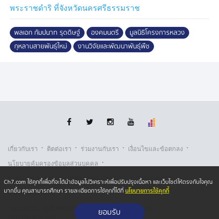
ไวส์ การพัฒนากุหลาบควีนสุทิดา และแก้วมังกรสีเหลือง
พระราชดำริ ที่จังหวัดนครศรีธรรมราช
การอนุรักษ์ป่าชาโบราณ การผลักดันการขึ้นทะเบียนสิ่งบ่งชี้
ทางภูมิศาสตร์ (GI) กาแฟในพื้นที่โครงการหลวง ตลอดจน
พลเอก กัมปนาท รุดดิษฐ์
องคมนตรี
มูลนิธิโครงการหลวง
ถ่ายทอดองค์ความรู้สู่ประชาชนและเยาวชนอย่างต่อเนื่อง
กุหลาบสายพันธุ์ใหม่
งานวิจัยและพัฒนาพันธุ์พืช
ด้านการพัฒนาชุมชน ได้พัฒนาชุมชนต้นแบบแล้ว 8 ชุมชน
ส่งเสริมการอนุรักษ์และฟื้นฟูทรัพยากรธรรมชาติ ควบคู่กับ
การสร้างอาชีพที่เป็นมิตรต่อสิ่งแวดล้อมให้แก่เกษตรกร
สมาชิก กว่า 10,000 คน สร้างรายได้คืนเกษตรกรกว่า 693
ล้านบาท พร้อมพัฒนาผลิตภัณฑ์ใหม่และขยายโอกาส
ทางการตลาด
สำหรับศูนย์พัฒนาโครงการหลวงเลอตอ จังหวัดตาก ศูนย์
ต้นแบบแห่งแรกในรัชสมัยปัจจุบัน มีผลการดำเนินงานตาม
·
·
·
·
เกี่ยวกับเรา
ติตต่อเรา
ร่วมงานกับเรา
เงื่อนไขและข้อตกลง
แผนแม่บท ก้าวหน้าร้อยละ 83 ส่วนความก้าวหน้าผลการ
·
นโยบายคุ้มครองข้อมูลส่วนบุคคล
ดำเนินงานสถานีวิจัยการเกษตรและพัฒนาโครงการหลวง
·
·
นโยบายคุ้มครองข้อมูลส่วนบุคคล (ออนไลน์)
นโยบายคุกกี้
โนนดินแดง จังหวัดบุรีรัมย์ ซึ่งเป็นพื้นที่ขยายผลแนวทางการ
Ch7.com ใช้คุกกี้เพื่อที่จะได้นำข้อมูลไปวิเคราะห์เพื่อปรับปรุงเนื้อหา และเว็บไซต์ให้ตรงกับใจคุณ
นโยบายการใช้คุกกี้
มากขึ้น คุณสามารถศึกษา รายละเอียดการใช้คุกกี้ได้ที่
รับเรื่องร้องเรียน
พัฒนาจากพื้นที่สูงสู่พื้นที่ราบสูงแห่งแรกในรัชสมัย ตามแผน
เร่งด่วน ระยะเวลา 1 ปี มีความก้าวหน้าร้อยละ 90 นอกจาก
Copyright © 2026 Bangkok Broadcasting & T.V. Co.,Ltd.
ยอมรับ
นี้ ที่ประชุมได้พิจารณารูปแบบ และกิจกรรมที่จะเข้าร่วม
All rights reserved