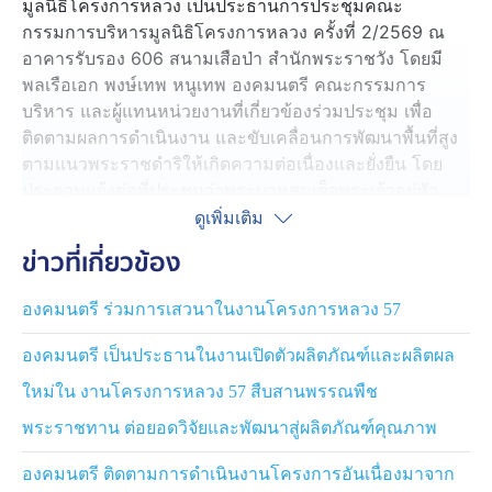
มูลนิธิโครงการหลวง เป็นประธานการประชุมคณะ
กรรมการบริหารมูลนิธิโครงการหลวง ครั้งที่ 2/2569 ณ
อาคารรับรอง 606 สนามเสือป่า สำนักพระราชวัง โดยมี
พลเรือเอก พงษ์เทพ หนูเทพ องคมนตรี คณะกรรมการ
บริหาร และผู้แทนหน่วยงานที่เกี่ยวข้องร่วมประชุม เพื่อ
ติดตามผลการดำเนินงาน และขับเคลื่อนการพัฒนาพื้นที่สูง
ตามแนวพระราชดำริให้เกิดความต่อเนื่องและยั่งยืน โดย
ประธานแจ้งต่อที่ประชุมว่าพระบาทสมเด็จพระเจ้าอยู่หัว
พระราชทานพระบรมราชานุญาตให้นำชื่อ "ควีนสุทิดา"
ดูเพิ่มเติม
(Queen Suthida) เป็นนามกุหลาบสายพันธุ์ใหม่ และสมเด็จ
ข่าวที่เกี่ยวข้อง
พระเจ้าลูกเธอ เจ้าฟ้าสิริวัณณวรี นารีรัตนราชกัญญา
พระราชทานนามแก้วมังกรสายพันธุ์ใหม่ว่า "Princess
องคมนตรี ร่วมการเสวนาในงานโครงการหลวง 57
Sirivannavari Dragon Fruit" นับเป็นขวัญกำลังใจสำคัญต่อ
การดำเนินงานวิจัยและพัฒนาพันธุ์พืชของมูลนิธิโครงการ
องคมนตรี เป็นประธานในงานเปิดตัวผลิตภัณฑ์และผลิตผล
หลวง
ใหม่ใน งานโครงการหลวง 57 สืบสานพรรณพืช
โดยในช่วง 8 เดือนของปีงบประมาณ 2569 สามารถขับ
พระราชทาน ต่อยอดวิจัยและพัฒนาสู่ผลิตภัณฑ์คุณภาพ
เคลื่อนแผนงานได้กว่าร้อยละ 72 ของเป้าหมายทั้งปี มีผล
องคมนตรี ติดตามการดำเนินงานโครงการอันเนื่องมาจาก
งานเด่น เช่น การวิจัยและขยายพันธุ์พืชพระราชทานเอเดล