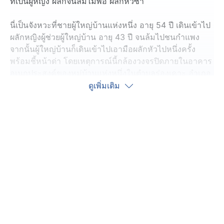
ที่เป็นผู้หญิง ผลักจนล้มไม่พอ ผลักหัวซ้ำ
นี่เป็นจังหวะที่ชายผู้ใหญ่บ้านแห่งหนึ่ง อายุ 54 ปี เดินเข้าไป
ผลักหญิงผู้ช่วยผู้ใหญ่บ้าน อายุ 43 ปี จนล้มไปชนกำแพง
จากนั้นผู้ใหญ่บ้านก็เดินเข้าไปเอามือผลักหัวไปหนึ่งครั้ง
พร้อมชี้หน้าด่า โดยเหตุการณ์นี้กล้องวงจรปิดภายในอาคาร
อเนกประสงค์ของหมู่บ้านแห่งหนึ่งในตำบลร่องเคาะ อำเภอ
วังเหนือ จังหวัดลำปาง จับภาพไว้ได้ช่วงเย็นวันที่ 10
ดูเพิ่มเติม
มิถุนายน ที่ผ่านมา
หลังเกิดเหตุ ผู้ช่วยผู้ใหญ่บ้านได้เข้าไปแจ้งความที่ สภ.ร่อง
เคาะ เพื่อดำเนินคดีในข้อหาทำร้ายร่างกาย พร้อมเข้ารับ
การตรวจร่างกายที่โรงพยาบาลเป็นที่เรียบร้อยแล้ว ขณะนี้
คดีอยู่ระหว่างสอบสวนของตำรวจ
เบื้องต้น ผู้ช่วยผู้ใหญ่บ้านหญิงให้ข้อมูลว่าสาเหตุของ
เหตุการณ์อาจเกิดจากความขัดแย้งเรื่องการเข้ารับการ
อบรมเกี่ยวกับบัตรสวัสดิการแห่งรัฐ โดยผู้ใหญ่บ้านตำหนิว่า
ตนไม่ได้เข้าร่วมอบรมเพื่อนำความรู้มาช่วยเหลือชาวบ้าน