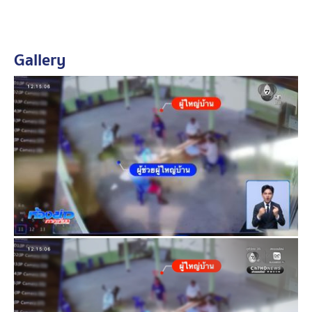
ขณะที่ผู้เสียหายชี้แจงว่ามีผู้ช่วยผู้ใหญ่บ้านคนอื่นเข้าร่วม
อบรมแทนแล้ว
Gallery
จากนั้นชาวบ้านกว่า 120 คน ก็ได้รวมตัวกันให้กำลังใจผู้เสีย
หาย และยื่นเรื่องร้องเรียนต่อนายอำเภอวังเหนือ เพื่อขอให้
ตรวจสอบพฤติกรรม และการปฏิบัติหน้าที่ของผู้ใหญ่บ้านคน
ดังกล่าว
นายอำเภอวังเหนือ เปิดเผยกับผู้สื่อข่าวว่า ได้รับเรื่องร้อง
เรียนจากชาวบ้าน พร้อมหลักฐานเป็นภาพจากกล้องวงจรปิด
แล้ว โดยทางอำเภอจะดำเนินการตรวจสอบข้อเท็จจริงอย่าง
รอบด้าน และให้ความเป็นธรรมกับทุกฝ่าย
อย่างไรก็ตาม เจ้าหน้าที่จะสอบปากคำผู้เกี่ยวข้องทุกฝ่าย
รวมถึงตรวจสอบมูลเหตุของความขัดแย้งอย่างละเอียด เพื่อ
ให้ได้ข้อเท็จจริงและดำเนินการตามกฎหมายต่อไป