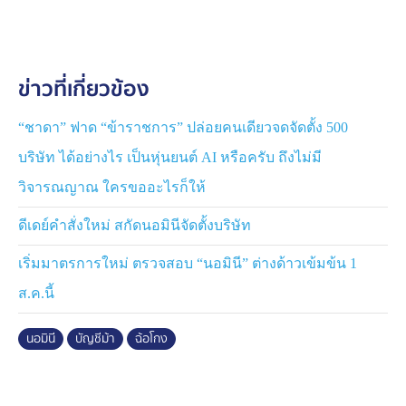
จับ กลุ่มคนร้ายกว่า 50 คน
กระทั่งกองกำกับการ 2 กองบังคับการปราบปราม (บก.ป.)
ข่าวที่เกี่ยวข้อง
นำกำลังตำรวจชุดจับกุม ลงพื้นที่จังหวัดเชียงใหม่ หลัง
สืบสวนพบว่า ผู้ถูกจับในคดีนี้ มีฐานะเป็นกรรมการของ
บริษัทม้า ที่ใช้ในการรับเงินจากผู้เสียหายกว่า 3 ล้านบาท ได้
“ชาดา” ฟาด “ข้าราชการ” ปล่อยคนเดียวจดจัดตั้ง 500
หลบซ่อนอยู่บริเวณอะพาร์ตเม้นต์แห่งหนึ่ง ในพื้นที่ อ.สารภี
บริษัท ได้อย่างไร เป็นหุ่นยนต์ AI หรือครับ ถึงไม่มี
จ.เชียงใหม่ ซึ่งจากการลงพื้นที่พบผู้ต้องหาอยู่บริเวณดังกล่าว
วิจารณญาณ ใครขออะไรก็ให้
จึงแสดงตัวพร้อมหมายจับ เข้าควบคุมตัวได้สำเร็จ ซึ่งผู้
ต้องหายอมรับว่า เป็นบุคคลตามหมายจับจริง และยังไม่เคย
ดีเดย์คำสั่งใหม่ สกัดนอมินีจัดตั้งบริษัท
ถูกจับในคดีนี้มาก่อน จึงได้นำตัวผู้ถูกจับส่งพนักงานสอบสวน
สน.คลองตัน เพื่อดำเนินการตามกฎหมาย
เริ่มมาตรการใหม่ ตรวจสอบ “นอมินี” ต่างด้าวเข้มข้น 1
ส.ค.นี้
จากการตรวจสอบผู้ถูกจับกุม เบื้องต้นให้การยอมรับสารภาพ
ตลอดข้อกล่าวหา และให้ข้อมูลว่า เคยไปทำงานในแก๊งคอล
นอมินี
บัญชีม้า
ฉ้อโกง
เซ็นเตอร์ และเว็ปพนันในประเทศเพื่อนบ้าน เมื่อกลับมา
ประเทศไทย อดีตเพื่อนร่วมงานให้ช่วยจัดตั้งบริษัทนอมินี
และเปิดบัญชีธนาคาร เพื่อนำไปใช้ในการกระทำความผิดที่