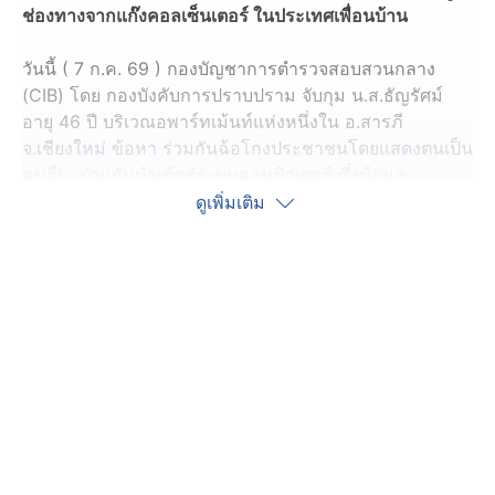
ช่องทางจากแก๊งคอลเซ็นเตอร์ ในประเทศเพื่อนบ้าน
วันนี้ ( 7 ก.ค. 69 ) กองบัญชาการตำรวจสอบสวนกลาง
(CIB) โดย กองบังคับการปราบปราม จับกุม น.ส.ธัญรัศม์
อายุ 46 ปี บริเวณอพาร์ทเม้นท์แห่งหนึ่งใน อ.สารภี
จ.เชียงใหม่ ข้อหา ร่วมกันฉ้อโกงประชาชนโดยแสดงตนเป็น
คนอื่น, ร่วมกันนำเข้าสู่ระบบคอมพิวเตอร์ ซึ่งข้อมูล
คอมพิวเตอร์ปลอมไม่ว่าทั้งหมดหรือบางส่วนหรือข้อมูล
ดูเพิ่มเติม
คอมพิวเตอร์อันเป็นเท็จ โดยประการที่น่าจะเกิดความเสีย
หายแก่ผู้อื่นหรือประชาชน, ร่วมกันฟอกเงิน, สมคบโดยการ
ตกลงกันตั้งแต่สองคนขึ้นไปเพื่อกระทำความผิดฐานฟอกเงิน,
อั้งยี่และช่องโจร” ตามหมายจับศาลอาญาพระโขนง ที่
จ.570/2569 ลงวันที่ 9 มิถุนายน 2569
สืบเนื่องจากมีผู้เสียหาย ถูกกลุ่มคนร้ายหลอกชักชวนลงทุน
ผ่านระบบคอมพิวเตอร์ จนหลงเชื่อโอนเงินให้กับกลุ่มคนร้าย
ซึ่งเป็นกลุ่มนิติบุคคล บริษัทและห้างหุ้นส่วนจำกัดม้า กว่า
50 แห่ง เสียหายรวมกว่า 100 ล้านบาท ต่อมาตำรวจ
สน.คลองตัน ได้สืบสวน รวบรวมหลักฐานขอศาลออกหมาย