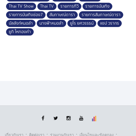
Thai TV Show
Thai TV
รายการทีวี
รายการบันเทิง
รายการบันเทิงช่อง7
สัมภาษณ์ดารา
รายการสัมภาษณ์ดารา
บัลลังก์หมอลำ
นางฟ้าหมอลำ
ยูโร ยศวรรธน์
แชป วรากร
ยูกิ ไหทองคำ
·
·
·
·
เกี่ยวกับเรา
ติตต่อเรา
ร่วมงานกับเรา
เงื่อนไขและข้อตกลง