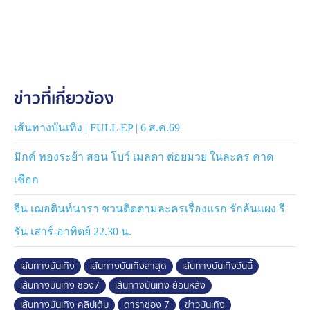
รอพบกับปมชีวิตสุดเข้มข้นของสาวน้อยบ้านนา ที่ฝ่าฟันทุก
อย่างเพื่อเป็นหมอลำ และคู่พระนาง จากคนที่ไม่ถูกกัน จะ
กลายมาเป็นคนที่ถูกใจได้ยังไง ต้องรอติดตามได้เลย
เรื่องนี้ยังเพิ่มความปังด้วย ริส วิชญพงศ์, มายด์ มาริสา, กบ
ข่าวที่เกี่ยวข้อง
ปภัสรา พร้อมศิลปินหมอลำชื่อดัง ต้าวหยอง ระเบียบวาทะ
ศิลป์, ก้อย ชาลินี, น้องใหม่ เมืองชุมแพ, แม่ไก่ ปริศนา วงศ์
ศิริ และนักแสดงอีกมากมาย
เส้นทางบันเทิง | FULL EP | 6 ส.ค.69
มิกค์ ทองระย้า สอน โบว์ เมลดา ต่อยมวย ในละคร คาด
แฟน ๆ รอติดตามเบื้องหลังความสนุกของละคร นางฟ้า
หมอลำ ได้ในรายการเส้นทางบันเทิง
เชือก
จีน เฌอตินท์นารา ชวนติดตามละครเรื่องแรก รักล้นแผง รี
รัน เสาร์-อาทิตย์ 22.30 น.
เส้นทางบันเทิง
เส้นทางบันเทิงล่าสุด
เส้นทางบันเทิงวันนี้
เส้นทางบันเทิง ช่อง7
เส้นทางบันเทิง ย้อนหลัง
เส้นทางบันเทิง คลิปเต็ม
ดาราช่อง 7
ข่าวบันเทิง