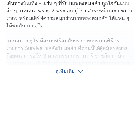
เส้นทางบันเทิง - แฟน ๆ ที่รักในเพลงหมอลำ ถูกใจกันแบบ
ฉ่ำ ๆ แน่นอน เพราะ 2 พระเอก ยูโร ยศวรรธน์ และ แชป ว
รากร พร้อมเสิร์ฟความสนุกผ่านบทเพลงหมอลำ ให้แฟน ๆ
ได้ชมกันแบบจุใจ
แน่นอนว่า ยูโร ต้องมาพร้อมกับบทบาทการเป็นพิธีกร
รายการ Survival บัลลังก์หมอลำ ที่ตอนนี้ได้ผู้สมัครหลาย
ร้อยคน มารอให้ 3 คณะกรรมการ สุนารี ราชสีมา, เบิ้ล
ปทุมราช, แบงค์ รัฐวิชญ์ พร้อมด้วยกรรมการผู้ทรงคุณวุฒิ
ชั้นครูหมอลำ และศิลปินแห่งชาติ มาร่วมกันคัดเลือกใน
ดูเพิ่มเติม
รายการแล้ว
รอดูความสนุก ม่วน จอย และลีลาความน่ารัก หนุ่มยูโร ใน
ฐานะพิธีกรกันได้ ได้เร็ว ๆ นี้ ที่ช่อง 7HD
ส่วนพระเอก แชป วรากร ก็ควงนางเอกคนใหม่ ยูกิ เพ็ญผกา
หมอลำสาวดาวรุ่ง เปิดโผละครก่อนข่าวเรื่องใหม่ นางฟ้า
หมอลำ ที่เดินหน้าเปิดกล้องถ่ายทำแล้ว บอกเลยว่าม่วนคัก ๆ
แน่นอน กับเส้นทางชีวิตของหมอลำสาว ที่ไม่มีคำว่าส้มหล่น