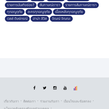
รายการบันเทิงช่อง7
สัมภาษณ์ดารา
รายการสัมภาษณ์ดารา
ทุกอณูฤทัย
ละครทุกอณูฤทัย
เบื้องหลังทุกอณูฤทัย
เวลล์ ดิษย์กรณ์
ฮาน่า ลีวิส
จิณณ์ จิณณะ
·
·
·
·
เกี่ยวกับเรา
ติตต่อเรา
ร่วมงานกับเรา
เงื่อนไขและข้อตกลง
·
นโยบายคุ้มครองข้อมูลส่วนบุคคล