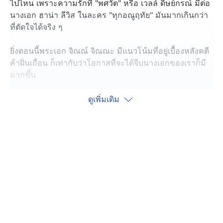
ไปไหน เพราะความรักที่ "พศวัต" หรือ เวลล์ ดิษย์กรณ์ มีต่อ
นางเอก ฮาน่า ลีวิส ในละคร "ทุกอณูฤทัย" มันมากเกินกว่า
ที่ตัดใจได้จริง ๆ
ยิ่งตอนนี้พระเอก จิณณ์ จิณณะ มีแนวโน้มที่อยู่เบื้องหลังคดี
ค้าฝิ่นเถื่อน ก็เท่ากับว่าโอกาสที่จะได้จีบนางเอกของเราก็มี
มากขึ้น
เวลล์ ฝากอ้อนแฟนละครที่เชียร์คู่พระเอก-นางเอก อย่าเพิ่ง
ดูเพิ่มเติม
โกรธกัน เพราะตัวละคร พศวัต เป็นคนมุ่งมั่นในเรื่องของ
ความรัก แต่ก็ยังมีมุมที่น่าสงสารซ่อนอยู่ รอให้แฟน ๆ ได้ติต
ตามกัน
แต่ดูท่าศึกความรักครั้งนี้ สำหรับ "พศวัต" น่าจะเข้าถึงใจ
นางเอกยากสักหน่อย เพราะดูเหมือนคู่พระนางตอนนี้ เขา
แอบมีใจให้กัน แต่ยังไม่รู้ตัว