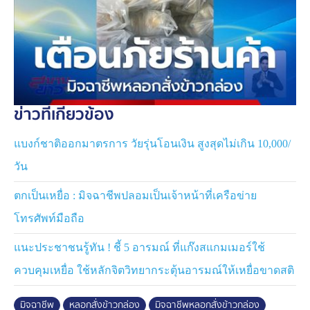
หลอก จึงเอะใจไม่ทำต่อ เบื้องต้นได้เข้าแจ้งความลงบันทึก
ประจำวันไว้เป็นหลักฐานแล้ว
ข่าวที่เกี่ยวข้อง
แบงก์ชาติออกมาตรการ วัยรุ่นโอนเงิน สูงสุดไม่เกิน 10,000/
วัน
ตกเป็นเหยื่อ : มิจฉาชีพปลอมเป็นเจ้าหน้าที่เครือข่าย
โทรศัพท์มือถือ
แนะประชาชนรู้ทัน ! ชี้ 5 อารมณ์ ที่แก๊งสแกมเมอร์ใช้
ควบคุมเหยื่อ ใช้หลักจิตวิทยากระตุ้นอารมณ์ให้เหยื่อขาดสติ
มิจฉาชีพ
หลอกสั่งข้าวกล่อง
มิจฉาชีพหลอกสั่งข้าวกล่อง