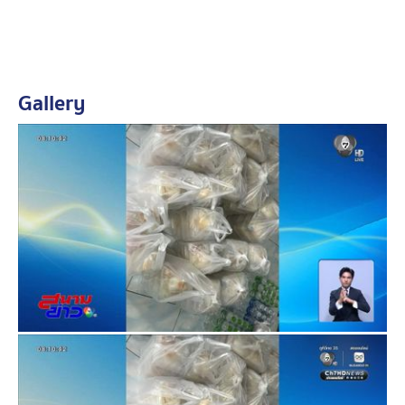
นางทับทิม บอกว่า ช่วงนี้เศรษฐกิจไม่ดี จึงไม่เรียกเก็บเงิน
มัดจำลูกค้า เพราะหวังช่วย แต่ครั้งนี้ทำให้ได้รับบทเรียน ต่อ
ไปต้องเก็บเงินมัดจำทุกครั้ง
Gallery
ส่วนอาหารที่ทำเสร็จแล้ว นำไปมอบให้โรงพยาบาลเพื่อแจก
จ่ายบุคลากรและผู้ป่วย 100 ชุด ส่วน อีก 100 ชุด นำไปมอบ
ให้กำลังพลที่ปฏิบัติหน้าที่ตามแนวชายแดนจังหวัดตราดแทน
ขณะที่ร้านอาหารอีกร้านที่เกือบตกเป็นเหยื่อ นางสาวจิราพร
เจ้าของร้าน และแม่ครัว นำกล่องอาหารว่างที่เตรียมไว้มา
ให้ดู ก่อนจะเล่าว่า ได้รับโทรศัพท์จากชายคนหนึ่ง อ้างเป็น
ทหาร ต้องการสั่งข้าวกล่อง 30 ชุด ชุดละ 100 บาท สำหรับ
กำลังพลที่มาฝึกนอกสถานที่ ก็แอดไลน์เพื่อพูดคุยราย
ละเอียด
หลังตกลงกันร้านได้จัดทำใบเสนอราคา และสั่งวัตถุดิบ รวม
ถึงอาหารว่างจำนวน 30 กล่อง ราคากล่องละ 25 บาท
เตรียมไว้ แต่พอจะเริ่มทำข้าวกล่อง เห็นโพสต์ของร้าน
อาหารอีกแห่งแจ้งเตือนว่าถูกมิจฉาชีพแอบอ้างเป็นทหาร