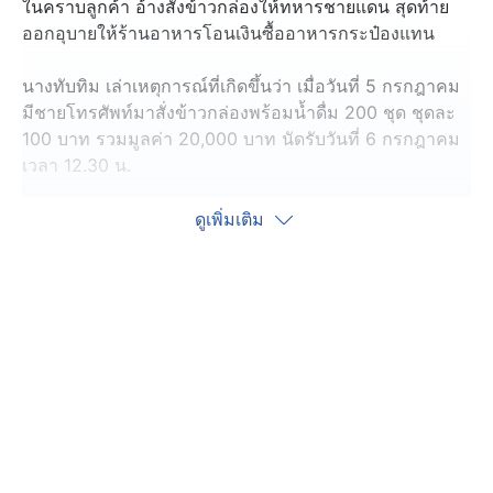
ในคราบลูกค้า อ้างสั่งข้าวกล่องให้ทหารชายแดน สุดท้าย
ออกอุบายให้ร้านอาหารโอนเงินซื้ออาหารกระป๋องแทน
นางทับทิม เล่าเหตุการณ์ที่เกิดขึ้นว่า เมื่อวันที่ 5 กรกฎาคม
มีชายโทรศัพท์มาสั่งข้าวกล่องพร้อมน้ำดื่ม 200 ชุด ชุดละ
100 บาท รวมมูลค่า 20,000 บาท นัดรับวันที่ 6 กรกฎาคม
เวลา 12.30 น.
กระทั่งทำเสร็จใกล้ถึงเวลานัด จึงโทรศัพท์สอบถาม กลับถูก
ดูเพิ่มเติม
ขอให้ช่วยสั่งเนื้อกระป๋องให้ อ้างจะโอนเงินรวมทั้งหมดให้
70,000 บาท เป็นค่าข้าวกล่องและค่าอาหารกระป๋องรวม
กัน จากนั้นส่งสลิปการโอนเงินมาให้ แต่เมื่อตรวจสอบกับ
ธนาคารกลับพบว่าเป็น สลิปปลอม และไม่มีเงินเข้าบัญชี
เคราะห์ดไม่ได้โอนเงินมัดจำตามที่ขอก็บอกว่าไม่มาเอาข้าว
แล้ว และบอกใหเอาข้าวไปแจกก่อนตัดการติดต่อ ลูกชาย
ช่วยตรวจสอบกับหน่วยทหาร จึงทราบว่าไม่มีการสั่งอาหาร
จริงและเป็นการแอบอ้าง