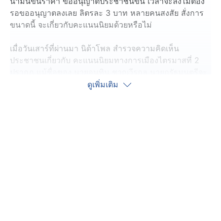
น้ำมันขึ้นราคา ขออนุญาตประชาชนขึ้น เวลาจะลงไม่ต้อง
รอขออนุญาตลงเลย ลิตรละ 3 บาท หลายคนสงสัย สั่งการ
ขนาดนี้ จะเกี่ยวกับคะแนนนิยมด้วยหรือไม่
เมื่อวันเสาร์ที่ผ่านมา นิด้าโพล สำรวจความคิดเห็น
ประชาชนเกี่ยวกับ คะแนนนิยมทางการเมืองไตรมาสที่ 2
ปรากฎ แม้ชื่อของ นายอนุทิน ชาญวีรกูล นายกรัฐมนตรีจะ
ยังคงความนิยมอยู่อันดับที่ 2 แต่ตัวเลขชี้วัด ที่ 21.68% และ
ดูเพิ่มเติม
คะแนนความนิยมพรรคภูมิใจไทย ลดลง เรื่องนี้ นายก
รัฐมนตรีเอง ก็ยอมรับ คะแนนโพลหาย ต้องเร่งแก้ ยอมรับ
สื่อสารไม่ดี โพลเหมือนกระจกส่องตัวเอง "เราเคยป๊อปปูลาร์
แล้วคะแนนมันน้อยลงแสดงว่าต้องมีปัญหาตรงไหนเราก็ต้อง
แก้ไข" ก็ไม่รู้ว่า เรื่องนี้ ทำให้รัฐบาลต้องเร่งเครื่องทำการ
บ้านหนักขึ้นหรือไม่ โดยเฉพาะคะแนนนิยม และคำสั่งให้ลด
ราคาน้ำมันเมื่อวานนี้ ไม่รู้ว่าเกี่ยวกับคะแนนนิยมด้วยหรือ
ไม่
โดย ราคาน้ำมัน เช้านี้ น้ำมันเบนซิน และ แก๊สโซฮอล์ ปรับ
ลดลง 2.51 บาทต่อลิตร ส่วนน้ำมันดีเซล ลดลง 2.56 บาทต่อ