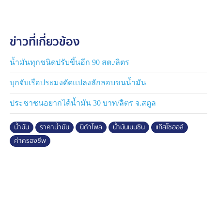
ลิตร เหลือ 34.94 บาทต่อลิตร
สอบถามประชาชนที่มาเติมน้ำมันในสถานีบริการน้ำมันแห่ง
ข่าวที่เกี่ยวข้อง
หนึ่งย่านหลักสี่ บอกว่า ดีใจที่วันนี้ราคาน้ำมันปรับลดลง รู้สึก
ว่ารัฐบาลทำงานได้รวดเร็ว แต่ก็ยังอยากให้ราคาปรับลดลง
ได้มากกว่านี้ เพื่อช่วยแบ่งเบาค่าครองชีพของประชาชน
น้ำมันทุกชนิดปรับขึ้นอีก 90 สต./ลิตร
บุกจับเรือประมงดัดแปลงลักลอบขนน้ำมัน
ประชาชนอยากได้น้ำมัน 30 บาท/ลิตร จ.สตูล
น้ำมัน
ราคาน้ำมัน
นิด้าโพล
น้ำมันเบนซิน
แก๊สโซฮอล์
ค่าครองชีพ