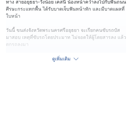
ทาง สายอยุธยา-วังน้อย เคสนี้ น้องหน้าคว่ำลงไปกับพื้นถนน
ศีรษะกระแทกพื้น ได้รับบาดเจ็บฟันหน้าหัก และมีบาดแผลที่
ใบหน้า
วันนี้ ขนส่งจังหวัดพระนครศรีอยุธยา จะเรียกคนขับรถบัส
มาสอบ เหตุที่ขับรถโดยประมาท ไม่จอดให้ผู้โดยสารลง แล้ว
ตกรถลงมา
วงจรปิด จับภาพตอนที่ รถบัสโดยสารประจำทางสาย
ดูเพิ่มเติม
อยุธยา-วังน้อย วิ่งมาตามถนนโรจนะขาออก ตำบลสาม
เรือน อำเภอบางปะอิน จังหวัดพระนครศรีอยุธยา แล้ว นาย
พลวัฒน์ อายุ 16 ปี เด็กนักเรียนสายวิชาชีพ พลัดตกลงมา
จากประตูรถ อย่างแรง
เจ้าหน้าที่กู้ภัยได้ให้การปฐมพยาบาลนักเรียนชายอายุ 16 ปี
ที่ประสบอุบัติเหตุตกรถลงมา แล้วรีบก่อนเร่งนำตัวส่งโรง
พยาบาลอุทัย จังหวัดพระนครศรีอยุธยา ปรากฏว่า นักเรียน
ที่ตกรถลงมา ฟันหน้าหักหลายซี่ มีเลือดไหลที่หน้า ล้มหน้า
คว่ำลงมาศีรษะแตก รวมแล้วหมอเย็บไป 19 เข็ม