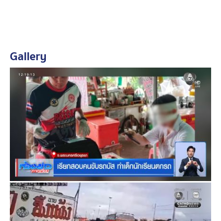
เหตุการณ์ที่เกิดขึ้น เด็กนักเรียนได้กดกริ่ง บอกกับคนขับรถ
บัสขอลงแล้ว แต่คนขับน่าจะไม่ได้ยิน ทีนี้ เด็กก็คิดว่าคนขับ
จะชะลอรถ หรือเบรค จอดให้ลงรถได้ แต่ปรากฏว่า คนขับ
Gallery
รถบัสประจำทางคันนี้ บอกว่า ไม่ได้ยินว่าเสียงกริ่ง ไม่ได้ยิน
เสียงว่า ขอลงตรงนี้ จึงไม่ได้จอดรถให้ลงจากรถ
แม้ว่า จุดนี้จะไม่ได้มีป้ายรถประจำทาง แต่เป็นริมถนน เป็น
ชุมชนใกล้บ้าน ที่แม่ของนักเรียน รอรับลูกชายอยู่ถนนฝั่ง
ตรงข้าม คือแต่ก่อน แม่ขับรถไปรับ-ส่งที่โรงเรียนมาตลอด
แต่ตอนนี้ น้องโตแล้ว จึงให้ลูกนั่งรถบัสประจำทางกลับบ้าน
เองในช่วงเปิดเทอมมานี้เอง
เคสนี้ แม่ของผู้บาดเจ็บ และคนขับรถบัสโดยสาร ไปตกลงกัน
ที่ สภ.บางปะอิน มีการลงบันทึกประจำวัน ตกลงการช่วย
เหลือค่ารักษาพยาบาลของน้อง ที่จะมาจากที่ได้ทำประกัน
ภัยภาคบังคับ ตาม พ.ร.บ. คุ้มครองผู้ประสบภัยจากรถ
และวันนี้ สำนักงานขนส่งจังหวัดพระนครศรีอยุธยา จะเรียก