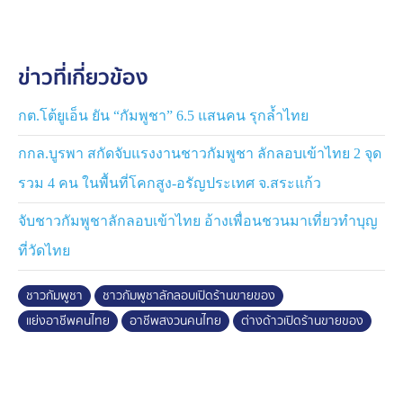
อยู่ห่างกัน
ด้านแม่ค้าในตลาดอีกคน ให้ข้อมูลว่า เธอมาซื้อข้าวที่ร้านนี้
ข่าวที่เกี่ยวข้อง
บ่อยครั้งนานกว่า 10 ปี บอกว่าตนเองซื้อไปรับประทานก็ไม่
เคยท้องเสีย หรือ มีอาการไม่พึงประสงค์ ส่วนที่โซเชียลบอก
ว่า แม่ค้านิสัยไม่ดี หรือใช้คำหยาบ ก็ไม่เป็นความจริง
กต.โต้ยูเอ็น ยัน “กัมพูชา” 6.5 แสนคน รุกล้ำไทย
เพราะจริง ๆ แล้ว แม่ค้าอัธยาศัยดี ยิ้มแย้มแจ่มใส และเป็น
กกล.บูรพา สกัดจับแรงงานชาวกัมพูชา ลักลอบเข้าไทย 2 จุด
มิตรกับทุกคน
รวม 4 คน ในพื้นที่โคกสูง-อรัญประเทศ จ.สระแก้ว
เบื้องต้น สภ.บางใหญ่ ชี้แจงว่า คดีนี้พนักงานสอบสวน แจ้ง
จับชาวกัมพูชาลักลอบเข้าไทย อ้างเพื่อนชวนมาเที่ยวทำบุญ
ข้อหาความผิดตามพระราชบัญญัติการประกอบธุรกิจของ
คนต่างด้าว ซึ่งคุมตัวส่งฟ้องศาลแขวงนนทบุรีแล้ว เมื่อวานนี้
ที่วัดไทย
ทราบว่าหลังจากนี้จะผลักดันออกนอกประเทศ และติดแบล็ค
ลิส ห้ามเข้าประเทศไทย 2 ปี
ชาวกัมพูชา
ชาวกัมพูชาลักลอบเปิดร้านขายของ
แย่งอาชีพคนไทย
อาชีพสงวนคนไทย
ต่างด้าวเปิดร้านขายของ