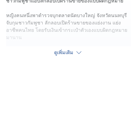
ชาวกัมพูชาแอบลักลอบเปิดร้านขายของแบบผิดกฎหมาย
หญิงคนหนึ่งพาตำรวจบุกตลาดนัดบางใหญ่ จังหวัดนนทบุรี
จับกุมชาวกัมพูชา ลักลอบเปิดร้านขายของแย่งงาน แย่ง
อาชีพคนไทย โดยรับเงินเข้ากระเป๋าตัวเองแบบผิดกฎหมาย
มานาน
ในคลิปจะเห็นว่า แม่ค้าชาวกัมพูชา เธออ้างตัวเป็นเพียง
ดูเพิ่มเติม
ลูกจ้าง แต่บอกว่านายจ้างตอนนี้ไม่อยู่ สุดท้ายแม่ค้าชาว
กัมพูชายอมเก็บข้าวของ ไปพร้อมกับตำรวจ
ล่าสุด คุณศราวุธ ทีมข่าว 7HD ไปตรวจสอบตลาดนัด พบ
ว่าที่นี่ไม่ได้มีแค่พ่อค้าแม่ค้าคนไทย แต่ยังมีแรงงานประเทศ
เพื่อนบ้าน เข้ามาเปิดร้านขายของค่อนข้างเยอะ
หนึ่งในแม่ค้าที่ตลาดนัด ยอมรับว่า ที่นี่มีแรงงานจากประเทศ
เพื่อนบ้าน มาแย่งอาชีพคนไทยเยอะจริง ๆ เธออยากให้เจ้า
หน้าที่เข้ามาช่วยปราบปรามให้ถูกต้องตามกฎหมาย ส่วน
เหตุการณ์ที่เกิดขึ้นตามคลิปเธอไม่เห็น เนื่องจากแผงค้าตั้ง