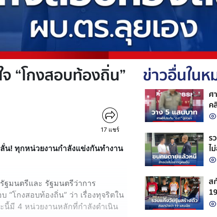
 “โกงสอบท้องถิ่น”
ข่าวอื่นใน
ศา
คล
17
แชร์
รว
ไม
ลั่น! ทุกหน่วยงานกำลังแข่งกันทำงาน
สก
กรัฐมนตรีและ รัฐมนตรีว่าการ
19
โกงสอบท้องถิ่น” ว่า เรื่องทุจริตใน
จั
้มี 4 หน่วยงานหลักที่กำลังดำเนิน