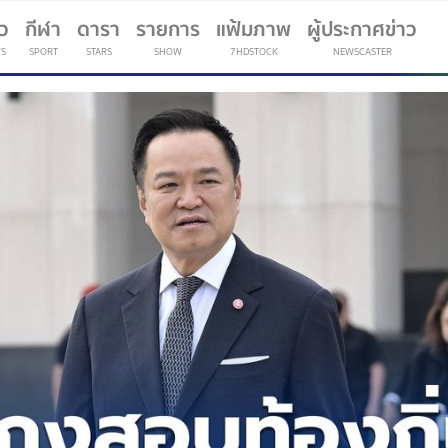
าว
กีฬา
ดารา
รายการ
แฟ้มภาพ
ผู้ประกาศข่าว
S
SPORT
STARS
SHOW
7HDSTOCK
NEWSCASTER
(current)