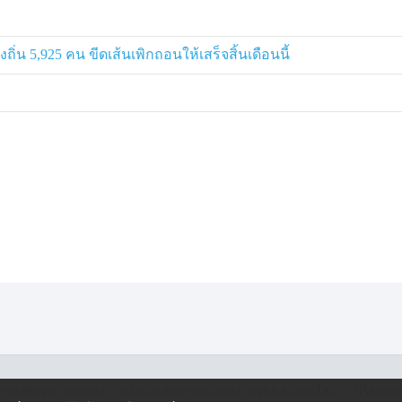
งได้คุยโทรศัพท์กับนายปกรณ์ จึงทราบว่า
บสวนผู้กระทำความผิด ดังนั้น ทุก
ทางประนีประนอมได้เลย เพราะไม่
่น 5,925 คน ขีดเส้นเพิกถอนให้เสร็จสิ้นเดือนนี้
คณะกรรมการชุดนายปกรณ์ได้ ทุกอย่าง
·
·
ครองข้อมูลส่วนบุคคล
นโยบายคุ้มครองข้อมูลส่วนบุคคล (ออนไลน์)
นโยบายคุ