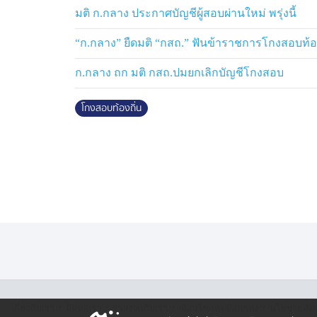
โดยเมื่อช่วงเช้าที่ผ่านมา นายกรัฐมนตรี เพิ่
มติ ก.กลาง ประกาศบัญชีผู้สอบผ่านใหม่ พรุ่งนี้
ผบ.ตร. จะเป็นหัวหน้าชุดดำเนินการสืบสวนสอ
หน่วยกำลังแข่งกันทำงาน ไม่มีทางวิ่ง ไม่มี
“ก.กลาง” ยืดมติ “กสถ.” ฟันข้าราชการโกงสอบท้องถิ
สามารถก้าวก่าย หรือก้าวล่วง ป.ป.ช. หรือ
ก.กลาง ถก มติ กสถ.ปมยกเลิกบัญชีโกงสอบ
เป็นไปตามกลไกของกฎหมาย
.
โกงสอบท้องถิ่น
·
·
·
·
เกี่ยวกับเรา
ติตต่อเรา
ร่วมงานกับเรา
เงื่อนไขและข้อตกลง
นโยบายคุ้ม