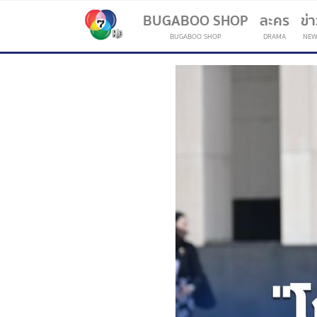
BUGABOO SHOP
ละคร
ข่
BUGABOO SHOP
DRAMA
NEW