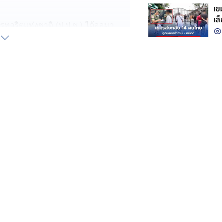
เขมร
เล
จริตแห่งชาติ (ป.ป.ช.) ได้ออมา
กั
ทั้ง ประธาน ป.ป.ช. ก็มาเป็นประธาน
าจะมีส่วนเกี่ยวข้อง หรือมีผลต่อรูปคดี
สอบสวน เพื่อให้เกิดความรัดกุม
ารตรวจสอบข้อเท็จจริงและข้อ
จุบุคคลเป็นข้าราชการหรือพนักงาน
ันธ์ รองนายกรัฐมนตรี เป็นประธาน มี
รตำรวจแห่งชาติ อัยการสูงสุด
มการทุจริตในภาครัฐ อยู่ในคณะ
ะทรวงมหาดไทยได้
วงมหาดไทย แต่มีคนนอกเข้ามา