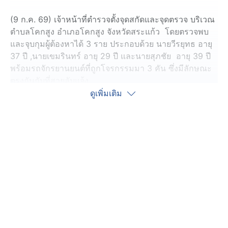
(9 ก.ค. 69) เจ้าหน้าที่ตำรวจตั้งจุดสกัดและจุดตรวจ บริเวณ
ตำบลโคกสูง อำเภอโคกสูง จังหวัดสระแก้ว โดยตรวจพบ
และจุบกุมผู้ต้องหาได้ 3 ราย ประกอบด้วย นายวีรยุทธ อายุ
37 ปี ,นายเขมรินทร์ อายุ 29 ปี และนายสุภชัย อายุ 39 ปี
พร้อมรถจักรยานยนต์ที่ถูกโจรกรรมมา 3 คัน ซึ่งมีลักษณะ
ตรงกันกับที่สายลับแจ้ง
ดูเพิ่มเติม
เจ้าหน้าที่ชุดจับจึงขอดูเอกสารแสดงการครอบครองรถ
จักรยานยนต์ พบว่า ป้ายทะเบียนและเอกสาร ระบุชื่อผู้ครอบ
ครองไม่ตรงกับผู้ขับขี่ จึงควบคุมตัวไว้พร้อมนำตัวไป
สอบสวน
จากการสอบสวนผู้ถูกจับทั้งหมด รับสารภาพว่า ได้รับการว่า
จ้างจากนางสาวอ้อ ให้ไปรับจักรยานยนต์ตามจุดต่าง ๆ และ
ให้ผู้ต้องหาขับมาเพื่อไปส่งยังจุดหมาย และจะมีคนมารอรับ
เพื่อที่จะขับขี่ออกตามแนวชายแดนไทย-กัมพูชา โดยได้รับ
ค่าจ้างเป็นเงินคนละ 500 บาท แต่ตนและพวกมาถูกจับเสีย
ก่อน เจ้าหน้าที่ชุดจับกุมฯ จึงได้แจ้งข้อกล่าวหาและนำตัวส่ง