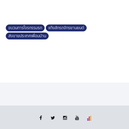
ให้พนักงานสอบสวน สภ.โคกสูง เพื่อดำเนินคดีตามกฎหมาย
ต่อไป
ขบวนการโจรกรรมรถ
แก๊งลักรถจักรยานยนต์
ส่งขายประเทศเพื่อนบ้าน