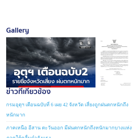
ระวังอันตรายจากฝนตกหนักถึงหนักมากและฝนที่ตกสะสม
ซึ่งอาจทำให้เกิดน้ำท่วมฉับพลันและน้ำป่าไหลหลาก โดย
เฉพาะพื้นที่ลาดเชิงเขาใกล้ทางน้ำไหลผ่านและพื้นที่ลุ่มไว้
Gallery
ด้วย
อนึ่ง พายุไต้ฝุ่น “บาหวี่” (BAVI) บริเวณมหาสมุทรแปซิฟิก มี
แนวโน้มจะเคลื่อนผ่านเกาะไต้หวัน และขึ้นฝั่งบริเวณด้าน
ตะวันออกของมณฑลฝูเจี้ยน ประเทศจีนในช่วงวันที่ 11–12
ก.ค. 69 โดยพายุนี้ไม่เคลื่อนเข้าสู่ประเทศไทยจึงไม่ส่งผลก
ระทบโดยตรงต่อลักษณะอากาศของประเทศไทย แต่จะ
ทำให้มรสุมตะวันตกเฉียงใต้ที่ปกคลุมประเทศไทยมีกำลัง
แรงขึ้น ขอให้ผู้ที่จะเดินทางไปในบริเวณดังกล่าวตรวจสอบ
ข่าวที่เกี่ยวข้อง
สภาพอากาศก่อนออกเดินทางในช่วงวันดังกล่าวไว้ด้วย
กรมอุตุฯ เตือนฉบับที่ 6 เผย 42 จังหวัด เสี่ยงถูกฝนตกหนักถึง
ทั้งนี้ เพื่อความปลอดภัยและลดผลกระทบที่อาจเกิดขึ้น ขอ
หนักมาก
ให้ประชาชนวางแผนการใช้ชีวิตและการเดินทางในช่วง
เวลาดังกล่าวอย่างระมัดระวัง จึงขอให้ประชาชนติดตาม
ภาคเหนือ อีสาน ตะวันออก มีฝนตกหนักถึงหนักมากบางแห่ง
ประกาศจากกรมอุตุนิยมวิทยา และสามารถติดตามข้อมูลที่
ภาคใต้คลื่นกำลังแรง