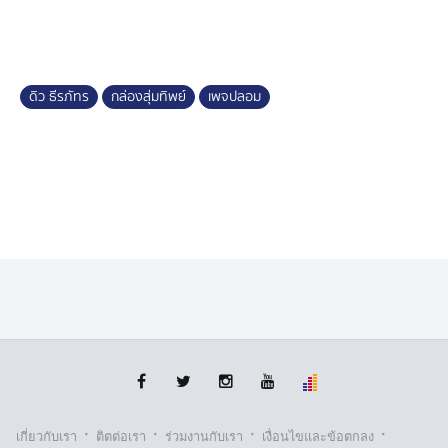
​ต่อมาตำรวจชุดจับกุมได้รับแจ้งว่า น.ส.กันติศาฯ ได้มา
ทำงานอยู่ที่โรงงาน ในพื้นที่ แขวงทรายกองดินใต้ เขตคลอง
สามวา กรุงเทพมหานคร ตำรวจชุดจับกุมจึงได้เดินทางมา
ดิว ธีรภัทร
กล่องสุ่มทิพย์
เพจปลอม
ตรวจสอบ พบว่า น.ส.กันติศาฯ อยู่บริเวณหน้าโรงงานดัง
กล่าว เจ้าหน้าที่ตำรวจจึงเข้าแสดงตัว ผู้ต้องหายอมรับว่า
ตนเองเป็นบุคคลคนเดียวกันตามหมายจับของศาลฯ นี้จริง
และยังไม่เคยถูกจับกุมดำเนินคดีตามหมายจับนี้มาก่อน
น.ส.กันติศาฯ รับทราบสิทธิ์และข้อกล่าวหาดีแล้ว และขอ
ให้การ ปฏิเสธตลอดข้อกล่าวหา เจ้าหน้าที่ตำรวจชุดจับกุม
จึงได้ควบคุมตัวมาทำบันทึกจับกุมที่ สถานีตำรวจนครบาล
นิมิตรใหม่ จังหวัดกรุงเทพมหานคร เพื่อนำตัวส่งให้
พนักงานสอบสวนสถานีตำรวจภูธรเมืองนครปฐม จังหวัด
นครปฐม เพื่อดำเนินคดีตามกฎหมายต่อไป
​จากการตรวจสอบพบว่ามีหมายจับที่ต้องการตัวเพิ่ม 3 หมาย
จับ
·
·
·
·
เกี่ยวกับเรา
ติตต่อเรา
ร่วมงานกับเรา
เงื่อนไขและข้อตกลง