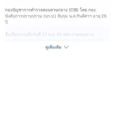
​กองบัญชาการตำรวจสอบสวนกลาง (CIB) โดย กอง
บังคับการปราบปราม (บก.ป.) จับกุม น.ส.กันติศาฯ อายุ 26
ปี
สืบเนื่องจากเมื่อวันที่ 27 พ.ย. 65 พนักงานสอบสวน
สภ.เมืองนครปฐม ได้รับแจ้งจากผู้เสียหายว่า มีคนร้ายใช้
บัญชีเฟซบุ๊ก หลอกให้ผู้เสียหายโอนเงินค้าสินค้าประเภท
ดูเพิ่มเติม
กล่องสุ่ม โดยผู้เสียหายหลงเชื่อโอนเงินไปยังบัญชีธนาคารผู้
ต้องหา รวมจำนวน 7 ครั้ง เป็นเงิน 66,567 บาท
เป็นเหตุให้พนักงานสอบสวน สภ.เมืองนครปฐม ขออนุมัติ
หมายจับจากศาลจังหวัดนครปฐม เป็นหมายจับ ศาลจังหวัด
นครปฐม ที่ จ.249/2567 ลงวันที่ 1 เมษายน 2567 โดย
กล่าวหาว่ากระทำความผิดฐาน “ร่วมกันฉ้อโกงประชาชน
นำเข้าสู่ระบบคอมพิวเตอร์ซึ่งเป็นข้อมูลคอมพิวเตอร์ปลอม
ไม่ว่าทั้งหมดหรือบางส่วน หรือข้อมูลคอมพิวเตอร์อันเป็น
เท็จโดยประการที่น่าจะเกิดความเสียหายแก่ผู้อื่นหรือ
ประชาชน”