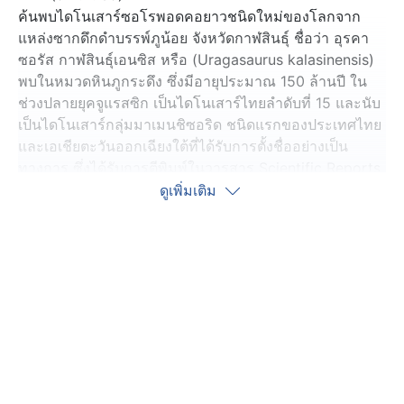
ค้นพบไดโนเสาร์ซอโรพอดคอยาวชนิดใหม่ของโลกจาก
แหล่งซากดึกดำบรรพ์ภูน้อย จังหวัดกาฬสินธุ์ ชื่อว่า อุรคา
ซอรัส กาฬสินธุ์เอนซิส หรือ (Uragasaurus kalasinensis)
พบในหมวดหินภูกระดึง ซึ่งมีอายุประมาณ 150 ล้านปี ใน
ช่วงปลายยุคจูแรสซิก เป็นไดโนเสาร์ไทยลำดับที่ 15 และนับ
เป็นไดโนเสาร์กลุ่มมาเมนชิซอริด ชนิดแรกของประเทศไทย
และเอเชียตะวันออกเฉียงใต้ที่ได้รับการตั้งชื่ออย่างเป็น
ทางการ ซึ่งได้รับการตีพิมพ์ในวารสาร Scientific Reports
ออนไลน์เมื่อวันที่ (8 ก.ค.69) ที่ผ่านมา
ดูเพิ่มเติม
นักวิจัยตั้งชื่อวิทยาศาสตร์ของไดโนเสาร์ชนิดนี้ จากชื่อสกุล
Uragasaurus มีที่มาจากคำว่า “อุรค” (Uraga) ในภาษา
สันสกฤต ซึ่งหมายถึง “งู” หรือ “ผู้เคลื่อนที่ด้วยอก” ผสานกับ
คำว่า “saurus” จากภาษากรีกที่แปลว่า “กิ้งก่า” หรือ “สัตว์
เลื้อยคลาน”
เพื่อสื่อถึงลำคอที่ยาวโดดเด่นของไดโนเสาร์กลุ่มมาเมนชิซอ
ริด ซึ่งมีรูปร่างชวนให้นึกถึงงูหรือพญานาค ส่วนชื่อชนิด