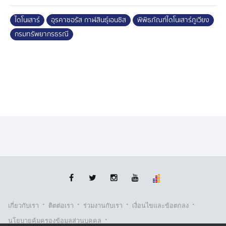
แหล่งซากดึกดำบรรพ์ภูน้อย จ.กาฬสินธุ์ นับเป็นหนึ่งในแหล่ง
ไดโนเสาร์
อุรคาซอรัส กาฬสินธุ์เอนซิส
พิพิธภัณฑ์ไดโนเสาร์ภูเวียง
ซากดึกดำบรรพ์สัตว์มีกระดูกสันหลังที่อุดมสมบูรณ์ที่สุดแห่ง
กรมทรัพยากรธรณี
หนึ่งของประเทศไทยและเอเชียตะวันออกเฉียงใต้ มีการค้น
พบซากดึกดำบรรพ์แล้วมากกว่า 6,000 ชิ้น จากชั้นหิน
หมวดหินภูกระดึง ซึ่งสะสมตัวในสภาพแวดล้อมของแม่น้ำ
โบราณ ที่ราบน้ำท่วมถึง และทะเลสาบรูปแอก เมื่อราว 150
ล้านปีก่อน
นอกจากไดโนเสาร์คอยาวชนิดใหม่นี้แล้ว ภูน้อยยังเป็นแหล่ง
ค้นพบซากดึกดำบรรพ์ของสัตว์อีกหลากหลายกลุ่ม ซึ่งก่อน
หน้านี้มีไดโนเสาร์ที่ตั้งชื่อเป็นลำดับที่ 13 จากแหล่ง
ซากดึกดำบรรพ์ภูน้อย คือ มินิโมเคอร์เซอร์ ภูน้อยเอนซิส
(Minimocursor phunoiensis)
นอกจากนี้ยังมีไดโนเสาร์กินเนื้อ เต่า จระเข้ ปลาฉลามน้ำจืด
ปลาปอด ปลากระดูกแข็ง สัตว์สะเทินน้ำสะเทินบก และสัตว์
·
·
·
·
เกี่ยวกับเรา
ติตต่อเรา
ร่วมงานกับเรา
เงื่อนไขและข้อตกลง
เลื้อยคลานบินได้ ทำให้แหล่งแห่งนี้เปรียบเสมือนหน้าต่าง
·
นโยบายคุ้มครองข้อมูลส่วนบุคคล
สำคัญที่เปิดเผยระบบนิเวศของประเทศไทยในช่วงปลายยุคจู