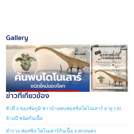
kalasinensis ตั้งขึ้นตามจ.กาฬสินธุ์ ซึ่งเป็นแหล่งที่ค้นพบ
ซากดึกดำบรรพ์
การศึกษาจากตัวอย่างต้นแบบที่เป็นกระดูกสันหลังส่วนลำตัว
ร่วมกับชิ้นส่วนกระดูกอื่นที่พบในบริเวณเดียวกัน โดยใช้
Gallery
เทคโนโลยี CT Scan วิเคราะห์โครงสร้างภายในของ
กระดูก พบลักษณะเฉพาะหลายประการที่ไม่เคยพบใน
ไดโนเสาร์ชนิดอื่น
รวมถึงโครงสร้างโพรงอากาศภายในกระดูกที่มีลักษณะ
คล้ายรวงผึ้ง ซึ่งเป็นหลักฐานสำคัญที่สนับสนุนการจำแนกว่า
ไดโนเสาร์ชนิดนี้เป็นชนิดใหม่ของโลก
ข่าวที่เกี่ยวข้อง
นอกจากนี้ ไดโนเสาร์กลุ่มนี้ยังมีจุดเด่น คือ ลำคอที่ยาวเป็น
พิเศษ จนมีสัดส่วนเกือบครึ่งหนึ่งของความยาวลำตัว ถือเป็น
หนึ่งในไดโนเสาร์คอยาวที่โดดเด่นที่สุดของโลก เดิมพบหลัก
ตัวที่ 4 ของชัยภูมิ ชาวบ้านพบฟอสซิลไดโนเสาร์ อายุ 130
ฐานส่วนใหญ่ในประเทศจีน การค้นพบครั้งนี้จึงแสดงให้เห็น
ล้านปี ชนิดกินเนื้อ
ว่า เมื่อกว่า 150 ล้านปีก่อน ไดโนเสาร์คอยาวกลุ่มนี้เคย
อาศัยอยู่ในพื้นที่ซึ่งปัจจุบันคือประเทศไทยด้วย
สำรวจ ฟอสซิล ไดโนเสาร์กินเนื้อ จ.สกลนคร