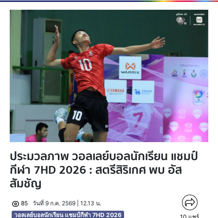
ประมวลภาพ วอลเลย์บอลนักเรียน แชมป์
กีฬา 7HD 2026 : สตรีสิริเกศ พบ อัส
สัมชัญ
85
วันที่ 9 ก.ค. 2569 | 12.13 น.
วอลเลย์บอลนักเรียน แชมป์กีฬา 7HD 2026
10
แชร์