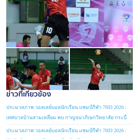
ข่าวที่เกี่ยวข้อง
ประมวลภาพ วอลเลย์บอลนักเรียน แชมป์กีฬา 7HD 2026 :
เทศบาลบ้านสามเหลี่ยม พบ กาญจนาภิเษกวิทยาลัย กระบี่
ประมวลภาพ วอลเลย์บอลนักเรียน แชมป์กีฬา 7HD 2026 :