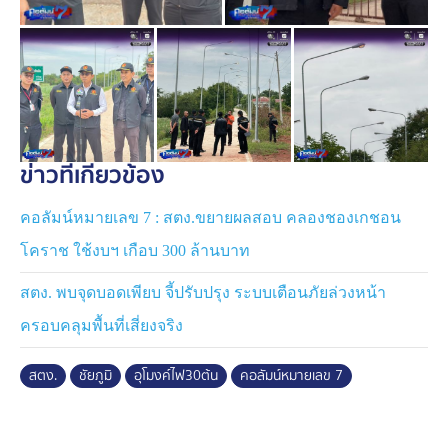
ขณะที่การส่งมอบงาน พบว่าล่าช้าเป็นวันที่ 6 พฤศจิกายน
2568 โดยมีระยะเวลาประกันสัญญา 2 ปี หรือภายในวันที่ 6
พฤศจิกายน 2570
ข่าวที่เกี่ยวข้อง
คอลัมน์หมายเลข 7 : สตง.ขยายผลสอบ คลองชองเกชอน
โคราช ใช้งบฯ เกือบ 300 ล้านบาท
สตง. พบจุดบอดเพียบ จี้ปรับปรุง ระบบเตือนภัยล่วงหน้า
ครอบคลุมพื้นที่เสี่ยงจริง
สตง.
ชัยภูมิ
อุโมงค์ไฟ30ต้น
คอลัมน์หมายเลข 7