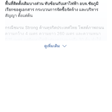
พื้นที่ติดตั้งเดิมบางส่วน ทับซ้อนกับเสาไฟฟ้า อบจ.ชัยภูมิ
เรียกขอดูเอกสาร กระบวนการจัดซื้อจัดจ้าง และบริหาร
สัญญา ตั้งแต่ต้น
กรณีชมรม Strong ต้านทุจริตประเทศไทย โพสต์ภาพถนน
ความกว้าง 4 เมตร ความยาว 260 เมตร และความหนา
0.15 เมตร แต่ติดเสาไฟฟ้าส่องสว่างมากถึง 30 ต้น ทำให้
เกิดกระแสวิพากษ์วิจารณ์ว่า น่าจะกลายเป็นถนนที่มีแสง
ดูเพิ่มเติม
สว่างมากที่สุด ใน จ.ชัยภูมิ จนถูกเรียกว่า ถนนอุโมงค์ไฟฟ้า
ล่าสุด (9 ก.ค. 69) ทีมข่าวช่อง 7HD ลงพื้นที่พร้อมสำนัก
ตรวจเงินแผ่นดินจังหวัดชัยภูมิ เพื่อตรวจสอบการดำเนิน
โครงการดังกล่าว