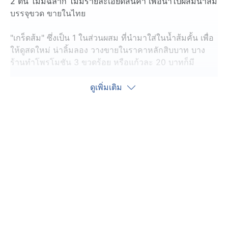
2 ตัน ไม่มีฉลาก ไม่มีรายละเอียดสินค้า เพื่อนำไปผสมน้ำส้ม
บรรจุขวด ขายในไทย
"เกร็ดส้ม" ซึ่งเป็น 1 ในส่วนผสม ที่นำมาใส่ในน้ำส้มคั้น เพื่อ
ให้ดูสดใหม่ น่าลิ้มลอง วางขายในราคาหลักสิบบาท บาง
ร้านทำโพรโมชัน 3 ขวดร้อย หรือแก้วละ 20 บาทก็มี
ปฏิบัติการครั้งนี้ ตำรวจกองบังคับการปราบปรามการกระ
ดูเพิ่มเติม
ทำความผิดเกี่ยวกับอาชญากรรมทางเศรษฐกิจ (บก.ปอศ.)
บุกทะลาย โรงงานและโกดังแห่งหนึ่ง ภายในซอยอ่อนนุช
66 เขตประเวศ กรุงเทพมหานคร หลังพบการลักลอบผลิต
น้ำส้มบรรจุขวดพร้อมดื่ม โดยตรวจยึดเกล็ดส้ม และวัตถุดิบ
จำนวนมาก กว่า 2 ตัน มูลค่าความเสียหายกว่า 500,000
บาท
นางสาวลำไพ อายุ 44 ปี แสดงตัวเป็นเจ้าของ ให้การว่า
เกล็ดส้มทั้งหมดนำเข้าจากประเทศจีนโดยไม่ผ่านพิธีการ
ศุลกากร และไม่ได้รับอนุญาตจากสำนักงานคณะกรรมการ
อาหารและยา หรือ อย. พร้อมรับว่า จะผลิตน้ำส้มผสมเกล็ด