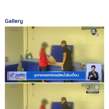
ส้มในช่วงกลางคืน ก่อนนำไปส่งขายตามออร์เดอร์ในช่วง
กลางวัน
Gallery
ตำรวจแจ้งข้อหาตามพระราชบัญญัติศุลกากร ฐานช่วยซ่อน
เร้นหรือรับไว้ซึ่งของที่เกี่ยวเนื่องกับความผิดตามกฎหมาย
ศุลกากร มีโทษจำคุกไม่เกิน 5 ปี หรือปรับ 4 เท่าของราคา
สินค้ารวมค่าอากร หรือทั้งจำทั้งปรับ ก่อนส่งตัวดำเนินคดี
ตามกฎหมาย
ตำรวจฝากเตือนประชาชนให้เลือกซื้อเครื่องดื่มและน้ำผลไม้
จากแหล่งที่เชื่อถือได้ มีมาตรฐานด้านสุขอนามัย ขณะที่ผู้
ประกอบการควรนำเข้าวัตถุดิบและขออนุญาตจากหน่วย
งานที่เกี่ยวข้องอย่างถูกต้อง เพื่อความปลอดภัยของผู้บริโภค
และลดความเสี่ยงจากการนำเข้าสินค้าเกษตรที่อาจปนเปื้อน
เชื้อโรค ซึ่งอาจส่งผลกระทบต่อทั้งคนและสัตว์ได้ บางครั้ง
อาจบานปลายในระยะยาว เป็นกลุ่มคลัสเตอร์