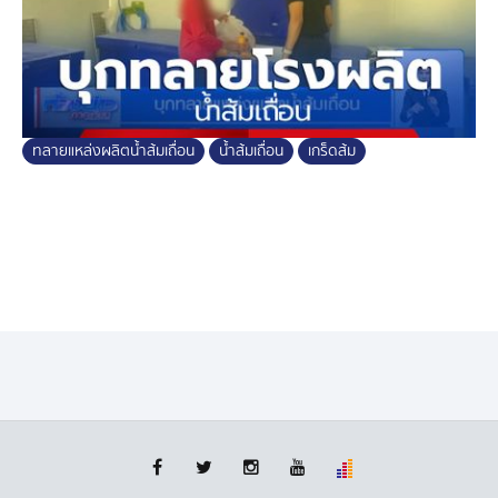
ทลายแหล่งผลิตน้ำส้มเถื่อน
น้ำส้มเถื่อน
เกร็ดส้ม