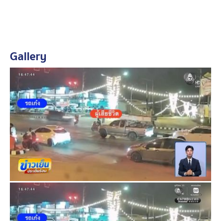
รถเก๋งตัดหน้ารถ จยย.พุ่งชนอย่างแรง จ.ฉะเชิงเทรา
อีกอุบัติเหตุ วงจรปิดจับภาพได้เช่นกัน เป็นรถเก๋งเลี้ยวขวาตัด
เข้าซ้อย มองไม่เห็นรถจักรยานยนต์ที่ขี่มาทางตรง แต่ถูกรถ
Gallery
เก๋งอีกคันบังเอาไว้ รถเก๋งหยุด แต่รถจักรยานยนต์ไม่หยุด พุ่ง
ชนอย่างแรงจนทำให้ทั้งคนขี่และซ้อนตกจากรถบาดเจ็บทั้งคู่
กู้ภัยไปช่วยเหลือคนเจ็บ คนขี่อายุ 25 ปี ส่วนคนซ้อน อายุ
18 ปี ส่วนคนขับรถเก๋ง เป็นหญิง อายุ 23 ปี รอพบตำรวจใน
ที่เกิดเหตุ โดยเหตุนี้เกิดขึ้นริมถนนจรัญยานนท์ ตำบลบางวัว
อำเภอบางปะกง จังหวัดฉะเชิงเทรา