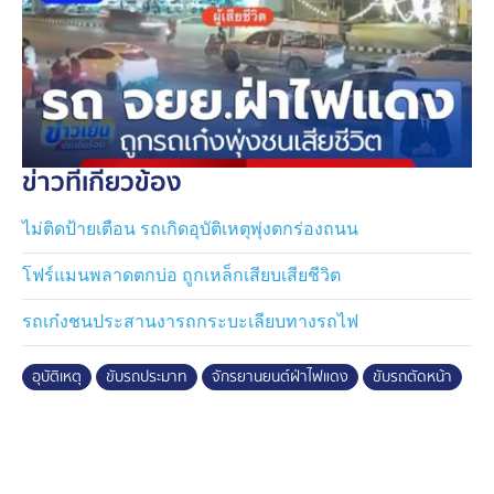
ข่าวที่เกี่ยวข้อง
ไม่ติดป้ายเตือน รถเกิดอุบัติเหตุพุ่งตกร่องถนน
โฟร์แมนพลาดตกบ่อ ถูกเหล็กเสียบเสียชีวิต
รถเก๋งชนประสานงารถกระบะเลียบทางรถไฟ
อุบัติเหตุ
ขับรถประมาท
จักรยานยนต์ฝ่าไฟแดง
ขับรถตัดหน้า