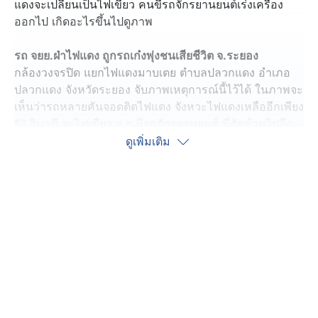
แดงจะเปลี่ยนเป็นไฟเขียว คนขี่รถจักรยานยนต์เร่งเครื่อง
ออกไป เกิดอะไรขึ้นไปดูภาพ
รถ จยย.ฝ่าไฟแดง ถูกรถเก๋งพุ่งชนเสียชีวิต จ.ระยอง
กล้องวงจรปิด แยกไฟแดงมาบเตย ตำบลปลวกแดง อำเภอ
ปลวกแดง จังหวัดระยอง จับภาพเหตุการณ์นี้ไว้ได้ ในภาพจะ
เห็นว่ารถหลายคันจอดติดไฟแดง จังหวะไฟแดงเหลืออีกเพียง
12 วินาที จะไฟเขียว จู่ ๆ มีรถจักรยานยนต์ ขี่ตัดข้ามไปอีก
ฝังโดยที่ไม่ได้ดูรถทางตรง อีกฝั่งเป็นไฟเขียว รถเก๋งขับมา
ดูเพิ่มเติม
ด้วยความเร็ว พยายามเบรกแต่ไม่ทัน พุ่งเข้าชนอย่างแรง
ทำให้คนขี่กระเด็นตกจากรถบาดเจ็บสาหัส
ในภาพยังเห็นรถจักรยานยนต์ซ้อน 2 อีกคัน ก็มีพฤติกรรม
แบบเดียวกัน ขี่ตัดสัญญาณไฟ แม้ว่าจะเห็นว่าเพิ่งเกิดเหตุขึ้น
ก็ตาม
หลังเกิดเหตุ ตำรวจพร้อมด้วยเจ้าหน้าที่กู้ภัยปลวกแดง ไปที่
เกิดเหตุ พบผู้บาดเจ็บ ชื่อนายณัฎฐพงษ์ อายุ 35 ปี บาดเจ็บ
สาหัส ไม่มีชีพจร จึงช่วยกัน CPR แต่ไม่เป็นผล