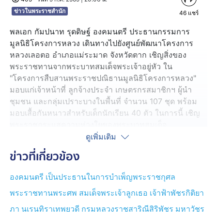
ข่าวในพระราชสำนัก
46
แชร์
พลเอก กัมปนาท รุดดิษฐ์ องคมนตรี ประธานกรรมการ
มูลนิธิโครงการหลวง เดินทางไปยังศูนย์พัฒนาโครงการ
หลวงเลอตอ อำเภอแม่ระมาด จังหวัดตาก เชิญสิ่งของ
พระราชทานจากพระบาทสมเด็จพระเจ้าอยู่หัว ใน
"โครงการสืบสานพระราชปณิธานมูลนิธิโครงการหลวง"
มอบแก่เจ้าหน้าที่ ลูกจ้างประจำ เกษตรกรสมาชิกฯ ผู้นำ
ชุมชน และกลุ่มเปราะบางในพื้นที่ จำนวน 107 ชุด พร้อม
มอบเสื้อกันหนาวสำหรับเด็กนักเรียน 40 ตัว ในการนี้ เชิญ
พระราชกระแสความห่วงใยของพระบาทสมเด็จ
พระเจ้าอยู่หัว และสมเด็จพระนางเจ้า ฯ พระบรมราชินี ไป
ดูเพิ่มเติม
กล่าวกับเจ้าหน้าที่และประชาชนทุกคนให้ได้ทราบ
ข่าวที่เกี่ยวข้อง
โอกาสนี้ องคมนตรี ได้พบเกษตรกรสมาชิกของมูลนิธิฯ และ
องคมนตรี เป็นประธานในการบำเพ็ญพระราชกุศล
ประชาชน เพื่อรับฟังความคิดเห็น ข้อเสนอแนะ และความ
พระราชทานพระศพ สมเด็จพระเจ้าลูกเธอ เจ้าฟ้าพัชรกิติยา
ต้องการด้านการประกอบอาชีพ เพื่อนำไปใช้ประกอบการขับ
เคลื่อนการดำเนินงานของมูลนิธิฯ ให้สอดคล้องกับความ
ภา นเรนทิราเทพยวดี กรมหลวงราชสาริณีสิริพัชร มหาวัชร