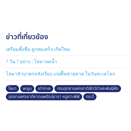
รบกวน และงดขวางเส้นทางว่ายน้ำ เพื่ออนุรักษ์สัตว์ทะเลหา
ยาก เพื่อทะเลที่ยั่งยืนของคนรุ่นต่อไป
ข่าวที่เกี่ยวข้อง
เตรียมตั้งชื่อ ลูกสมเสร็จ เกิดใหม่
7 วัน 7 อย่าง : โลมาจมน้ำ
โลมาหัวบาตรหลังเรียบ เกยตื้นชายหาด ในวันทะเลโลก
โลมา
พะยูน
เต่าทะเล
กรมอุทยานแห่งชาติสัตว์ป่าและพันธุ์พืช
อุทยานแห่งชาติหาดนพรัตน์ธารา หมู่เกาะพีพี
กระบี่