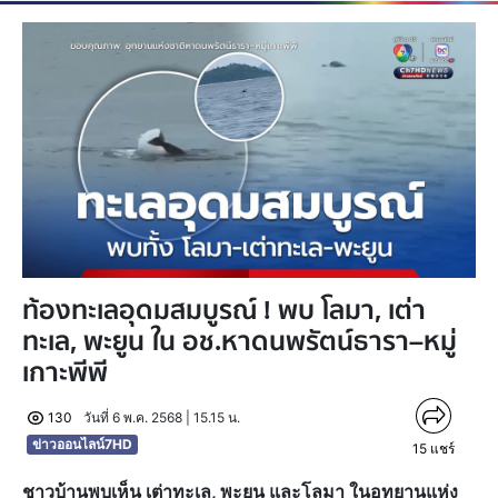
ท้องทะเลอุดมสมบูรณ์ ! พบ โลมา, เต่า
ทะเล, พะยูน ใน อช.หาดนพรัตน์ธารา–หมู่
เกาะพีพี
130
วันที่ 6 พ.ค. 2568 | 15.15 น.
ข่าวออนไลน์7HD
15
แชร์
ชาวบ้านพบเห็น เต่าทะเล, พะยูน และโลมา ในอุทยานแห่ง