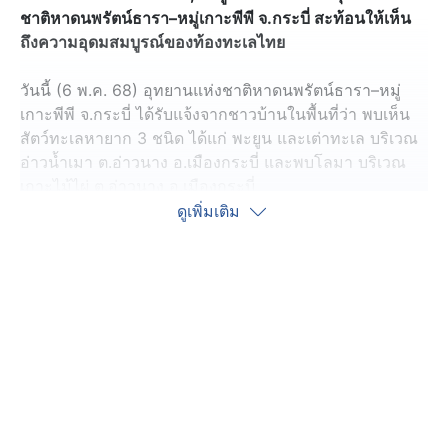
ชาติหาดนพรัตน์ธารา–หมู่เกาะพีพี จ.กระบี่ สะท้อนให้เห็น
ถึงความอุดมสมบูรณ์ของท้องทะเลไทย
วันนี้ (6 พ.ค. 68) อุทยานแห่งชาติหาดนพรัตน์ธารา–หมู่
เกาะพีพี จ.กระบี่ ได้รับแจ้งจากชาวบ้านในพื้นที่ว่า พบเห็น
สัตว์ทะเลหายาก 3 ชนิด ได้แก่ พะยูน และเต่าทะเล บริเวณ
อ่าวน้ำเมา ต.อ่าวนาง อ.เมืองกระบี่ และพบโลมา บริเวณ
เกาะไม้ไผ่ ต.อ่าวนาง อ.เมืองกระบี่
ดูเพิ่มเติม
โดยการพบเห็นสัตว์ทะเลหายากทั้ง 3 ชนิด แสดงให้เห็นถึง
ความอุดมสมบูรณ์ของทรัพยากรในพื้นที่อุทยานแห่งชาติ
หาดนพรัตน์ธารา–หมู่เกาะพีพี ส่งผลให้สัตว์ทะเลหากยาก
น้อยใหญ่ต่างเข้ามาอยู่อาศัยและใช้เป็นพื้นที่เพื่อดำรงชีวิต
อย่างชุกชุม
ทั้งนี้ อุทยานแห่งชาติหาดนพรัตน์ธารา–หมู่เกาะพีพี ขอ
ความร่วมมือจากประชาชนในพื้นที่ โปรดชะลอความเร็ว
เรือทันที หากพบเห็นสัตว์ทะเล โดยงดขับเข้าใกล้ งดส่งเสียง