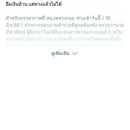
ยืมเงินล้าน แต่ทวงแล้วไม่ได้
สำหรับบรรยากาศที่ สน.เพชรเกษม ช่วงเช้าวันนี้ ( 10
มิ.ย.68 ) จากการสอบถามตำรวจที่ดูแลห้องขัง ทราบว่านาย
มีพาพัฒน์ ผู้ต้องหาในคดียิงแฟนสาวฆ่าหมกรถยนต์ ภายใน
ซอยเพชรเกษม 67 แยก 8 ยังคงมีอาการเครียดตลอดทั้งคืน
เดินกอดอกวนไปวนมาภายในห้องขัง สลับกับการนั่งและ
นอนตลอดทั้งคืน ขณะเดียวกันมีเพื่อนรุ่นน้องของนายมีพา
ดูเพิ่มเติม
พัฒน์ ได้เดินทางมาเยี่ยม ได้พูดคุยกับนายมีพาพัฒน์ ซึ่งเจ้า
ตัวขอให้ช่วยซื้อข้าวผัดกะเพรา กาแฟ และขอเสื้อผ้ามา
เปลี่ยน รวมทั้งอยากให้ช่วยขอโทรศัพท์มือถือของนายมีพา
พัฒน์ จากตำรวจที่ถูกยึดไว้เป็นของกลางมาให้ เพื่อที่เจ้าตัว
จะได้ติดต่อญาติ
สอบถามเพื่อนรุ่นน้อง ได้เปิดใจกับสื่อมวลชนว่า จากการพูด
คุยนายมีพาพัฒน์ ยังคงมีอาการเครียด เหม่อลอย ตนจึงไม่
กล้าสอบถามอะไรมากนัก แต่เมื่อวานนี้ ช่วงประมาณ 11
นาฬิกา นายมีพาพัฒน์โทรฯ มาหาถึง 3 สาย แต่ตนไม่ได้รับ
สายเนื่องจากกำลังทำงานอยู่ เมื่อตนเองโทรฯ กลับไป นายมี