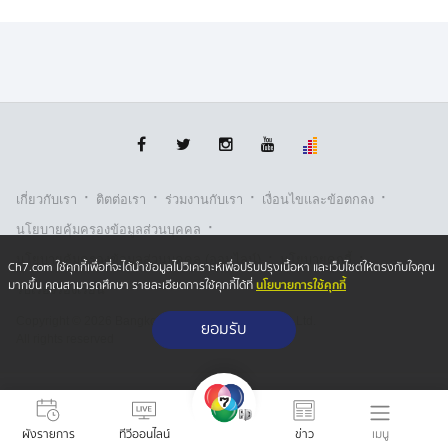
ต่างฝ่ายต่างก็รู้ว่านายมีพาพัฒน์มีโลก 2 ใบ และก็มักมี
ปัญหาทะเลาะกระทบกระทั่งกันมาตลอดกับนายมีพาพัฒน์
นอกจากนี้นายมีพาพัฒน์เคยเล่าให้ฟังว่า "วุ้น" ผู้เสียชีวิตมา
ยืมเงินนายมีพาพัฒน์ไปหลักล้านบาท และนายมีพาพัฒน์
ต้องการได้เงินก้อนนี้คืน เนื่องจากกำลังมีปัญหาสภาพคล่อง
ทางการเงิน ถึงขนาดเคยคิดจะขายรถขายบ้าน นายมีพา
พัฒน์พยายามทวงเงินไปแล้วหลายครั้ง แต่ "วุ้น" ก็ไม่เคยให้
·
·
·
·
คำตอบที่ชัดเจน จึงคาดว่าน่าจะเป็นหนึ่งในสาเหตุที่ทำให้
เกี่ยวกับเรา
ติตต่อเรา
ร่วมงานกับเรา
เงื่อนไขและข้อตกลง
นายมีพาพัฒน์ก่อเหตุดังกล่าว
·
นโยบายคุ้มครองข้อมูลส่วนบุคคล
·
·
นโยบายคุ้มครองข้อมูลส่วนบุคคล (ออนไลน์)
นโยบายคุกกี้
Ch7.com ใช้คุกกี้เพื่อที่จะได้นำข้อมูลไปวิเคราะห์เพื่อปรับปรุงเนื้อหา และเว็บไซต์ให้ตรงกับใจคุณ
นโยบายการใช้คุกกี้
มากขึ้น คุณสามารถศึกษา รายละเอียดการใช้คุกกี้ได้ที่
รับเรื่องร้องเรียน
Copyright © 2026 Bangkok Broadcasting & T.V. Co.,Ltd.
ยอมรับ
All rights reserved
เมนู
ผังรายการ
ทีวีออนไลน์
ข่าว