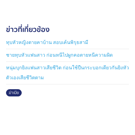
พาพัฒน์ พูดกลับมาด้วยน้ำเสียงเหม่อลอย ว่าอยากให้มารับ
ไปแสมดำ ตนก็ปฏิเสธไป เพราะติดงาน ก่อนจะถามกลับไป
ว่าเกิดอะไรขึ้น นายมีพาพัฒน์หัวเราะในลำคอด้วยเสียงแห้ง
ข่าวที่เกี่ยวข้อง
ๆ แล้วตัดสายไปไม่ได้ตอบอะไร ตอนนั้นตนเริ่มเอะใจว่าเกิด
อะไรขึ้น แต่ก็ไม่ได้โทรฯ กลับไปใหม่ จนกระทั่งมาทราบ
ข่าวที่เกิดขึ้น
ทุบหัวหญิงตายคาบ้าน สอบเค้นพิรุธสามี
ชายทุบหัวแฟนสาว ก่อนหนีไปผูกคอตายหนีความผิด
นอกจากนี้เพื่อนรุ่นน้องนายมีพาพัฒน์ เปิดเผยอีกว่า รู้สึก
ตกใจ เพราะปกตินายมีพาพัฒน์เป็นคนเงียบ ๆ ไม่ได้มีท่าที
หนุ่มบุกยิงแฟนสาวเสียชีวิต ก่อนใช้ปืนกระบอกเดียวกันยิงหัว
เป็นคนอารมณ์ร้อน แต่ช่วง 4-5 เดือนที่ผ่านมา นายมีพา
ตัวเองเสียชีวิตตาม
พัฒน์เริ่มเปลี่ยนไป พูดจาไม่รู้เรื่อง จับใจความไม่ได้ เท่าที่
ทราบนายมีพาพัฒน์มีปัญหาหลายด้าน ทั้งเรื่องการเงิน
ฆ่าเมีย
ภาระครอบครัวที่ต้องดูแลลูกถึง 4 คน รวมทั้งปัญหาส่วนตัว
อื่น ๆ ที่นายมีพาพัฒน์ไม่ได้เล่าให้ฟัง
อย่างไรก็ตาม ตนเองทราบมาว่านายมีพาพัฒน์ มีภรรยาอยู่
มีลูกสาวด้วยกัน 1 คน ขณะเดียวกันก็มาคบหากับนางสาว
นันทิชา หรือ วุ้น ผู้เสียชีวิต และมีลูกชายด้วยกัน 3 คน ซึ่ง