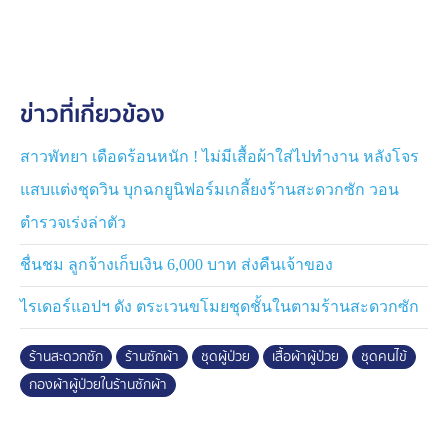
(8 ก.ค.) ได้นำผ้าไปซักที่ร้านสะดวกซักแห่งหนึ่ง ในจังหวัด
ขอนแก่น ซึ่งเป็นร้านประจำ เจอผู้ชายสวมชุดคล้ายเครื่อง
แบบหมอ หิ้วตะกร้าผ้ามาวางทิ้งไว้ประมาณ 4 ตระกร้า
ก่อนเดินออกจากร้านไป จนเธอซักผ้าเสร็จ ใช้เวลาราว 1
ข่าวที่เกี่ยวข้อง
ชั่วโมงกว่า ชายคนที่นำตระกร้าผ้ามาวางก็ยังไม่กลับมา
มองเห็นเสื้อผ้าในตะกร้า แล้วยิ่งทำให้สงสัย เพราะคล้ายกับ
ชุดผู้ป่วย จึงถือวิสาสะ แอบขยับผ้าดู ก็ตกใจ ! มีชื่อโรง
สาวพัทยา เดือดร้อนหนัก ! ไม่มีเสื้อผ้าใส่ไปทำงาน หลังโจร
พยาบาลปรากฏอยู่บนชุด ยอมรับว่า กังวลใจมาก เพราะอาจ
แสบแต่งชุดวิน บุกฉกยูนิฟอร์มเกลี้ยงร้านสะดวกซัก วอน
จะมีเชื้อโรคปะปนมาด้วย หลังจากนี้ อาจจะต้องล้างถังทุก
ตำรวจเร่งล่าตัว
ครั้งก่อนซัก หรือต้องซื้อเครื่องอบผ้ามาใช้เอง และเดาว่า
อาจเป็นชุดผู้ป่วยจาก "Home Heath Care" เพราะละแวกนี้
ชื่นชม ลูกจ้างเก็บเงิน 6,000 บาท ส่งคืนเจ้าของ
มีสถานที่แบบนี้ตั้งอยู่
ไรเดอร์แอปฯ ดัง ตระเวนขโมยชุดชั้นในตามร้านสะดวกซัก
ทีมข่าวได้สอบถามข้อมูล จากทางกระทรวงสาธารณสุข
และโรงพยาบาลที่มีชื่อปรากฏบนชุด กล่าวว่า โรงพยาบาล
ร้านสะดวกซัก
ร้านซักผ้า
ชุดผู้ป่วย
เสื้อผ้าผู้ป่วย
ชุดคนไข้
ห้ามนำผ้าผู้ป่วย หรือของแพทย์จากภายในโรงพยาบาล ออก
กองผ้าผู้ป่วยในร้านซักผ้า
มาซักตามร้านข้างนอกอย่างเด็ดขาด ส่วนผ้าที่ปรากฎตาม
คลิป อยู่ระหว่างการตรวจสอบ