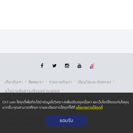
·
·
·
·
เกี่ยวกับเรา
ติตต่อเรา
ร่วมงานกับเรา
เงื่อนไขและข้อตกลง
·
นโยบายคุ้มครองข้อมูลส่วนบุคคล
·
·
นโยบายคุ้มครองข้อมูลส่วนบุคคล (ออนไลน์)
นโยบายคุกกี้
Ch7.com ใช้คุกกี้เพื่อที่จะได้นำข้อมูลไปวิเคราะห์เพื่อปรับปรุงเนื้อหา และเว็บไซต์ให้ตรงกับใจคุณ
นโยบายการใช้คุกกี้
มากขึ้น คุณสามารถศึกษา รายละเอียดการใช้คุกกี้ได้ที่
รับเรื่องร้องเรียน
Copyright © 2026 Bangkok Broadcasting & T.V. Co.,Ltd.
ยอมรับ
All rights reserved