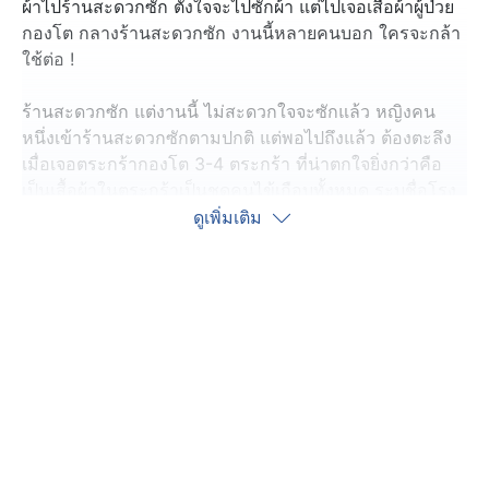
ผ้าไปร้านสะดวกซัก ตั้งใจจะไปซักผ้า แต่ไปเจอเสื้อผ้าผู้ป่วย
กองโต กลางร้านสะดวกซัก งานนี้หลายคนบอก ใครจะกล้า
ใช้ต่อ !
ร้านสะดวกซัก แต่งานนี้ ไม่สะดวกใจจะซักแล้ว หญิงคน
หนึ่งเข้าร้านสะดวกซักตามปกติ แต่พอไปถึงแล้ว ต้องตะลึง
เมื่อเจอตระกร้ากองโต 3-4 ตระกร้า ที่น่าตกใจยิ่งกว่าคือ
เป็นเสื้อผ้าในตระกร้าเป็นชุดคนไข้เกือบทั้งหมด ระบุชื่อโรง
พยาบาลชัดเจน
ดูเพิ่มเติม
ด้านชาวเน็ต แสดงความคิดเห็นในทิศทางเดียวกันว่า เจอ
แบบนี้ ต้องทำความสะอาดถังซักแบบด่วน ๆ เพราะชุดเหล่า
นี้ อาจจะมีเชื้อโรคปะปนอยู่ โดยปกติแล้ว โรงพยาบาลจะมี
แผนกซัก และอบฆ่าเชื้อชุดโดยเฉพาะ และจะไม่นำผ้าออก
มาซักแบบนี้ บางคนเดาว่า อาจจะเป็นชุดจาก "Home
Heath Care" แต่ก็ไม่ควรนำเสื้อผ้าผู้ป่วยมาซักรวมแบบนี้
ทำแบบนี้เชื้อโรคอาจจะแพร่กระจายได้
ทีมข่าว 7HD สอบถามไปยังเจ้าของคลิป เล่าว่า เมื่อวานนี้