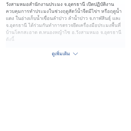
วังสามหมอสำนักงานประมง จ.อุดรธานี เปิดปฏิบัติงาน
ควบคุมการทำประมงในช่วงฤดูสัตว์น้ำจืดมีไข่ฯ หรือฤดูน้ำ
แดง ในอ่างเก็บน้ำเขื่อนลำปาว ลำน้ำปาว จ.กาฬสินธุ์ และ
จ.อุดรธานี ได้ร่วมกันทำการตรวจยึดเครื่องมือประมงพื้นที่
บ้านโคกสะอาด ต.หนองหญ้าไซ อ.วังสามหมอ จ.อุดรธานี
ดังนี้
1. อวนยอขันช่อ ปากกว้าง 8 เมตร จำนวน 18 ผืน
ดูเพิ่มเติม
2. อวนยอขันช่อ ปากกว้าง 10 เมตร จำนวน 17 ผืน
โดยได้นำสัตว์น้ำที่ได้จากการกระทำผิดได้ปล่อยคืนสู่
ธรรมชาติ นำของกลางส่งพนักงานสอบสวน สภ.วังสามหมอ
จ.อุดรธานี เพื่อลงบันทึกประจำวัน ตาม ปจว. ข้อที่ 2 ลงวัน
ที่ (8 ก.ค.68) เวลา 11.35 น. โดยมี พ.ต.ท.กิตติ์ทัพพ์ อาชีวะ
นันท์ พนักงานสอบสวน เจ้าของคดีเป็นผู้รับเรื่องเรียบร้อย
แล้ว
นายวิระ จิตรสุวรรณ ผู้อำนวยการศูนย์ป้องกันและปราบ
ปรามประมงน้ำจืดกาฬสินธุ์ จึงขอฝากประชาสัมพันธ์ไปยัง