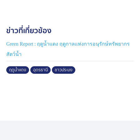
ชาวประมง ในช่วงนี้เป็นช่วงฤดูน้ำแดงที่สัตว์น้ำวางไข่ ใน
ช่วงเดือนพ.ค. - ก.ย. ของทุกปี ซึ่งเป็นช่วงที่น้ำมีปริมาณธาตุ
อาหารสูงและกระตุ้นให้สัตว์น้ำจืดผสมพันธุ์และวางไข่ ห้าม
ข่าวที่เกี่ยวข้อง
จับสัตว์น้ำเป็นอันขาด
หากผู้ใดฝ่าฝืนกระทำผิดต้องได้รับโทษตามกฎหมายทุกราย
Green Report : ฤดูน้ำแดง ฤดูกาลแห่งการอนุรักษ์ทรัพยากร
และหากผู้ใด๋พบเห็นการกระทำผิดสามารถแจ้งได้ที่ ศูนย์
สัตว์น้ำ
ป้องกันและปราบปราม ประมงน้ำจืดกาฬสินธุ์ โทร. 043-
840510
ฤดูน้ำแดง
อุดรธานี
ชาวประมง