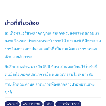
สาเหตุที่แท้จริง แต่เบื้องต้นคาดว่าน่าจะถูกไฟฟ้าดูด
ข่าวที่เกี่ยวข้อง
สมเด็จพระอริยวงศาคตญาณ สมเด็จพระสังฆราช สกลมหา
สังฆปริณายก ประทานพระวโรกาสให้ พระสงฆ์ ที่มีพระบรม
ราชโองการสถาปนาสมณศักดิ์ เป็น สมเด็จพระราชาคณะ
เฝ้าถวายสักการะ
จับสึกกลางด่าน พระวัย 63 ปี ขับรถสวมทะเบียน ไร้ใบขับขี่
ค้นมือถือเจอคลิปอนาจารอื้อ พบพฤติกรรมไม่เหมาะสม
รวบเจ้าคณะตำบล ล่าตะกวดท้องแก่กลางป่าอุทยานแห่ง
ชาติ
พระสงฆ์
พระมรณภาพ
ไฟรั่ว
นครศรีธรรมราช