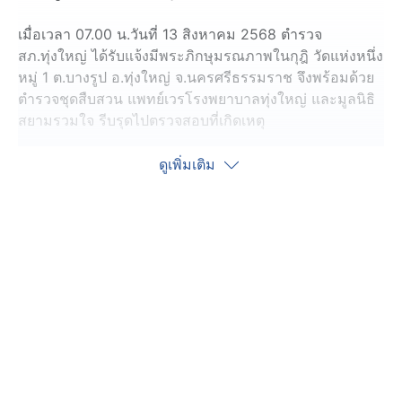
เมื่อเวลา 07.00 น.วันที่ 13 สิงหาคม 2568 ตำรวจ
สภ.ทุ่งใหญ่ ได้รับแจ้งมีพระภิกษุมรณภาพในกุฎิ วัดแห่งหนึ่ง
หมู่ 1 ต.บางรูป อ.ทุ่งใหญ่ จ.นครศรีธรรมราช จึงพร้อมด้วย
ตำรวจชุดสืบสวน แพทย์เวรโรงพยาบาลทุ่งใหญ่ และมูลนิธิ
สยามรวมใจ รีบรุดไปตรวจสอบที่เกิดเหตุ
เมื่อเจ้าหน้าที่เดินทางถึงวัด พบศพพระภิกษุสงฆ์ ทราบชื่อ
ดูเพิ่มเติม
พระชนิน อายุ 52 ปี เป็นชาว จ.สตูล สภาพศพนอนคว่ำหน้า
ภายในกุฏิ ร่างกายแข็ง คาดว่าเสียชีวิตมาแล้วหลายชั่วโมง
ตรวจสอบใต้ศพพบสายชาร์จแบตเตอรี่โทรศัพท์เสียบคาปลั๊ก
พ่วง คาดว่าขณะเกิดเหตุพระภิกษุน่าจะนอนทับสายไฟ
ทำให้เกิดกระแสไฟรั่วดูดจนเป็นเหตุให้มรณภาพ
จากการสอบถามเบื้องต้นทราบว่า พระชนิน เป็นพระภิกษุ
สงฆ์บวชจำวัดแห่งนี้ประมาณ 3 พรรษา เป็นพระที่มีนิสัย
เรียบร้อยดี เช้าวันนี้เจ้าอาวาส สังเกตว่าไม่ออกจากกุฏิตาม
ปกติ จึงเข้าไปเรียก ก่อนจะพบศพมรณภาพแล้ว ส่วนสาเหตุ
มรณภาพ ตำรวจและแพทย์อยู่ระหว่างชันสูตรพลิกศพหา