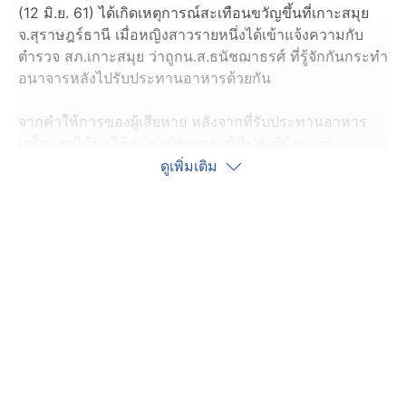
(12 มิ.ย. 61) ได้เกิดเหตุการณ์สะเทือนขวัญขึ้นที่เกาะสมุย
จ.สุราษฎร์ธานี เมื่อหญิงสาวรายหนึ่งได้เข้าแจ้งความกับ
ตำรวจ สภ.เกาะสมุย ว่าถูกน.ส.ธนัชฌาธรศ์ ที่รู้จักกันกระทำ
อนาจารหลังไปรับประทานอาหารด้วยกัน
จากคำให้การของผู้เสียหาย หลังจากที่รับประทานอาหาร
เสร็จ เธอได้ขอให้ น.ส.ธนัชฌาธรศ์ ไปส่งที่บ้าน แต่
น.ส.ธนัชฌาธรศ์ กลับปฏิเสธและพาเธอไปยังที่พักของตัวเอง
ดูเพิ่มเติม
แทน เมื่อไปถึง ได้ชักชวนให้เธอเข้าไปในบ้าน แต่เธอไม่
ยินยอม จึงเกิดการยื้อยุดฉุดกระชากขึ้น ผู้เสียหายพยายาม
ขัดขืน แต่สู้แรงของ น.ส.ธนัชฌาธรศ์ ไม่ไหว
จนกระทั่งถูกล่วงละเมิดในที่สุด หลังเกิดเหตุ ผู้เสียหายได้
เข้าไปแจ้งความกับพนักงานสอบสวนเพื่อดำเนินคดีกับ
น.ส.ธนัชฌาธรศ์ ให้ถึงที่สุด โดยหลังก่อเหตุพบว่า
น.ส.ธนัชฌาธรศ์ ได้หลบหนีไปอยู่ต่างประเทศเป็นเวลาหลาย
ปี เจ้าหน้าที่ชุดจับกุมจึงได้ทำการสืบสวนเรื่อยมา และพบว่า
ได้มีสายลับแจ้งมายังเจ้าหน้าที่ชุดจับกุมว่าพบเห็น
น.ส.ธนัชฌาธรศ์ กำลังเดินอยู่ที่สถานีรถไฟแห่งหนึ่ง ต.สะ