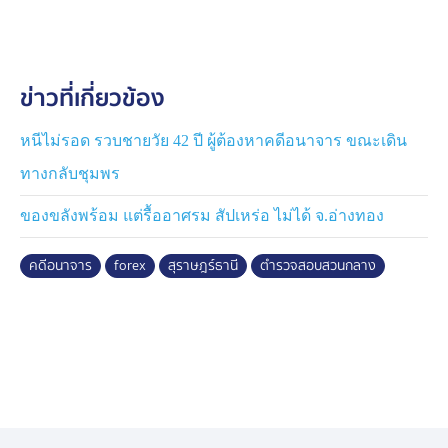
เตง อ.เมืองยะลา จ.ยะลา
เจ้าหน้าที่ชุดจับกุมจึงได้ทำการตรวจสอบระบบติดตามขบวน
ข่าวที่เกี่ยวข้อง
รถไฟเมื่อขบวนรถไฟมาถึง ต.โคกโพธิ์ อ.โคกโพธิ์ จ.ปัตตานี
เจ้าหน้าที่ชุดจับกุมได้ดำเนินการขึ้นไปตรวจสอบบนรถไฟ
พบ น.ส.ธนัชฌาธรศ์ นั่งมาอยู่จริงเจ้าหน้าที่ชุดจับกุมจึงได้
หนีไม่รอด รวบชายวัย 42 ปี ผู้ต้องหาคดีอนาจาร ขณะเดิน
เชิญตัวน.ส.ธนัชฌาธรศ์ ลงมาจากรถไฟ และอ่านหมายจับ
ทางกลับชุมพร
พร้อมกับแจ้งสิทธิตามกฎหมายให้ น.ส.ธนัชฌาธรศ์ ทราบ
ของขลังพร้อม แต่รื้ออาศรม สัปเหร่อ ไม่ได้ จ.อ่างทอง
ซึ่ง น.ส.ธนัชฌาธรศ์ ให้การรับสารภาพตลอดข้อกล่าวหา
จากนั้นได้นำตัว น.ส.ธนัชฌาธรศ์ มาจัดทำบันทึกจับกุมที่
คดีอนาจาร
forex
สุราษฎร์ธานี
ตำรวจสอบสวนกลาง
ส.รน.2 กก.7 บก.รน. (สถานีตำรวจน้ำปัตตานี) ส่ง พนักงาน
สอบสวน สภ.เกาะสมุย เพื่อดำเนินการตามกฎหมายต่อไป
จากการตรวจสอบประวัติคดีอาญาของ น.ส.ธนัชฌาธรศ์ พบ
ว่า น.ส.ธนัชฌาธรศ์ นั้นมีคดีฉ้อโกงติดตัวอยู่ 3 คดี ซึ่งใน
แต่ละคดีนั้นมีความเกี่ยวข้องกับการหลอกให้ลงทุนในการ
เทรด Forex รวมมูลค่าความเสียหายทั้งหมดเป็นเงินจำนวน