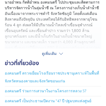
นายอำพน กิตติอำพน องคมนตรี ไปประชุมและติดตามการ
บริหารจัดการน้ำในลุ่มน้ำชี ณ โครงการอ่างเก็บน้ำลำน้ำชี
อันเนื่องมาจากพระราชดำริ จังหวัดชัยภูมิ โดยตั้งแต่เดือน
สิงหาคมถึงปัจจุบัน ประเทศไทยได้รับอิทธิพลจากพายุโซน
ร้อน 4 ลูก ส่งผลให้มีปริมาณน้ำไหลเข้าเขื่อนจุฬาภรณ์
เขื่อนอุบลรัตน์ และเขื่อนลำปาว รวมกว่า 1,800 ล้าน
ลูกบาศก์เมตร และมีน้ำเก็บกักในอ่างเก็บน้ำขนาดใหญ่
ขนาดกลาง และขนาดเล็ก รวมกว่า 4,060 ล้านลูกบาศก์
เมตร ซึ่งสูงกว่าปีที่ผ่านมา 890 ล้านลูกบาศก์เมตร การปลูก
ข้าวนาปีในพื้นที่ภาคตะวันออกเฉียงเหนือเป็นไปอย่างเต็ม
ดูเพิ่มเติม
ศักยภาพกว่า 37 ล้านไร่ ขณะที่ข้าวนาปีที่อยู่ระหว่างการ
ข่าวที่เกี่ยวข้อง
เพาะปลูกได้รับผลกระทบจากอุทกภัยประมาณ 100,000 ไร่
องคมนตรี ตรวจเยี่ยมโรงเรียนราชประชานุเคราะห์ในพื้นที่
กรมอุตุนิยมวิทยา คาดการณ์ว่าปีนี้จะมีปริมาณฝนสูงกว่าค่า
จังหวัดหนองคายและจังหวัดขอนแก่น
ปกติประมาณร้อยละ 15 ดังนั้น อ่างเก็บน้ำขนาดใหญ่ทั้งสาม
แห่งของลุ่มแม่น้ำชี ได้แก่ เขื่อนจุฬาภรณ์ เขื่อนอุบลรัตน์
องคมนตรี ร่วมการเสวนาในงานโครงการหลวง 57
และเขื่อนลำปาว จะมีปริมาณน้ำเก็บกักประมาณ 4,300
ล้านลูกบาศก์เมตร หรือร้อยละ 96 ใกล้เคียงปีที่ผ่านมา ซึ่ง
องคมนตรี เป็นประธานเปิดงาน "47 ปี ปฐมบทแห่งศูนย์
เป็นปริมาณน้ำที่เพียงพอสำหรับการอุปโภค บริโภค และ