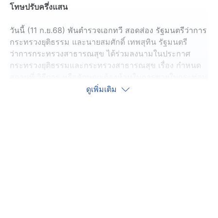
โทษปรับครึ่งแสน
วันนี้ (11 ก.ย.68) พันตำรวจเอกทวี สอดส่อง รัฐมนตรีว่าการ
กระทรวงยุติธรรม และนายสมศักดิ์ เทพสุทิน รัฐมนตรี
ว่าการกระทรวงสาธารณสุข ได้ร่วมลงนามในประกาศ
กระทรวงยุติธรรมและกระทรวงสาธารณสุข เรื่อง กำหนด
สถานที่ วิธีการ หรือลักษณะต้องห้ามในการขายใบกระท่อม
พ.ศ. 2568
ดูเพิ่มเติม
จากสถานการณ์ปัจจุบัน ซึ่งปรากฏการขายใบกระท่อมและ
น้ำต้มใบกระท่อมในลักษณะเร่ขาย หรือตั้งแผงลอยขายในที่
สาธารณะและตามท้องถนนสาธารณะ รวมถึงการการขาย
ในบริเวณใกล้สถานศึกษา ส่งผลให้เด็กหรือเยาวชนและกลุ่ม
เปราะบางอื่นสามารถเข้าถึง หรือหาซื้อใบกระท่อม หรือน้ำ
ต้มกระท่อมไปใช้ในทางที่ผิดได้โดยง่าย รัฐบาลได้รับข้อร้อง
เรียนจากประชาชนจำนวนมากที่ต้องการให้เร่งแก้ไขปัญหา
โดยด่วน
รมว.ยุติธรรม และ รมว.สาธารณสุข จึงได้ร่วมลงนามใน