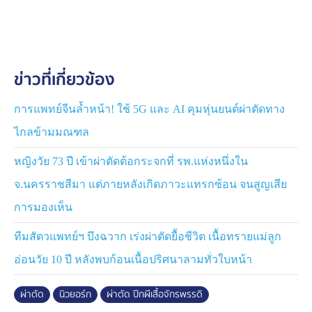
นาที และจากนั้นไม่นานเจ้าผีเสื้อตัวนี้ก็ขยับปีกได้ ทำให้มัน
กลับมาบินได้อีกครั้ง เจ้าหน้าที่จึงปล่อยมันกลับสู่ธรรมชาติ
ทั้งนี้ เจ้าหน้าที่ระบุว่าผีเสื้อจักรพรรดิไม่มีตัวรับเส้นประสาท
ข่าวที่เกี่ยวข้อง
หรือการไหลเวียนของเลือดที่ปลายปีก ดังนั้นกระบวนการนี้
จึงไม่เป็นอันตราย การช่วยเหลือครั้งนี้เกิดขึ้นในขณะที่เหล่า
ผีเสื้อจักรพรรดิหลายล้านตัวกำลังเตรียมตัวอพยพลงใต้ก่อน
การแพทย์จีนล้ำหน้า! ใช้ 5G และ AI คุมหุ่นยนต์ผ่าตัดทาง
ฤดูหนาว โดยพวกมันบินจะเป็นระยะทางประมาณ 4,500
ไกลข้ามมณฑล
กิโลเมตร เพื่อจำศีลและขยายพันธุ์ในป่าเขตอบอุ่นทางตอน
กลางของเม็กซิโก
หญิงวัย 73 ปี เข้าผ่าตัดต้อกระจกที่ รพ.แห่งหนึ่งใน
จ.นครราชสีมา แต่ภายหลังเกิดภาวะแทรกซ้อน จนสูญเสีย
ขอบคุณภาพ : Sweetbriar Nature Center
การมองเห็น
ทีมสัตวแพทย์ฯ บึงฉวาก เร่งผ่าตัดยื้อชีวิต เนื้อทรายแม่ลูก
อ่อนวัย 10 ปี หลังพบก้อนเนื้อปริศนาลามทั่วใบหน้า
ผ่าตัด
นิวยอร์ก
ผ่าตัด ปีกผีเสื้อจักรพรรดิ