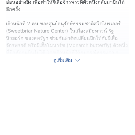
อ่อนอย่างยิ่ง เพื่อทำให้ผีเสื้อจักรพรรดิตัวหนึ่งกลับมาบินได้
อีกครั้ง
เจ้าหน้าที่ 2 คน ของศูนย์อนุรักษ์ธรรมชาติสวีตไบรเออร์
(Sweetbriar Nature Center) ในเมืองสมิธทาวน์ รัฐ
นิวยอร์ก ของสหรัฐฯ ช่วยกันผ่าตัดเปลี่ยนปีกให้กับผีเสื้อ
จักรพรรดิ หรือผีเสื้อโมนาร์ช (Monarch butterfly) ตัวหนึ่ง
ที่ปีกหักจนบินไม่ได้ โดยเจ้าหน้าที่ใช้อุปกรณ์ธรรมดา ๆ
อย่าง กรรไกร, กาว, แป้งข้าวโพด และปีกจากผีเสื้อที่ตาย
ดูเพิ่มเติม
แล้ว
สำหรับวิธีการ เจ้าหน้าที่ใช้อุปกรณ์กดตัวผีเสื้อเอาไว้ไม่ให้
มันขยับตัว ก่อนใช้กรรไกรตัดแต่งปีกที่หักของมัน จากนั้นก็
นำปีกจากผีเสื้อที่ตายแล้ว ซึ่งมีขนาดใกล้เคียงกับปีกเดิม มา
ทำการวัดขนาดและตัดแต่ง ก่อนใช้กาวติดปีกใหม่ลงไปกับ
โคนปีกเดิมที่ยังติดกับลำตัว ขั้นตอนสุดท้ายคือการใช้แป้ง
ข้าวโพดโรยบริเวณที่ติดกาว
กระบวนการ "ผ่าตัด" ที่ละเอียดอ่อนทั้งหมดนี้ใช้เวลาเพียง 5