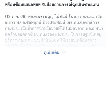
พร้อมซ้อมแผนอพยพ รับมือสถานการณ์ฉุกเฉินชายแดน
(12 ต.ค. 68) พล.ต.ธรรมนูญ ไม้สนธิ์ โฆษก กอ.รมน. เปิด
เผยว่า พล.อ.ชัยพฤกษ์ ด้วงประพัฒน์ เสธ.ทบ./เลขาธิการ
กอ.รมน. เน้นย้ำการนำนโยบายที่ได้รับมอบจาก พล.อ.พนา
แคล้วปลอดทุกข์ ผบ.ทบ./รอง ผอ.รมน. ในการปฐมนิเทศผู้
บริหาร กอ.รมน. ประจำปี 2569 ให้เร่งขับเคลื่อนสู่การ
ปฏิบัติในพื้นที่ ในการให้ กอ.รมน.จังหวัดชายแดนเตรียม
พร้อมการบูรณาการร่วมกับหน่วยงานความมั่นคงและหน่วย
ดูเพิ่มเติม
งานปกครองในท้องถิ่น เพื่อสนับสนุนการปฏิบัติในพื้นที่ส่วน
หลัง
โดยในวันนี้ เวลา 10.00 น. ผู้ว่าราชการจังหวัดสระแก้ว ใน
ฐานะ ผู้อำนวยการรักษาความมั่นคงภายในจังหวัดสระแก้ว
ลงพื้นที่ อ.อรัญประเทศ พร้อมประชุมร่วมกับผู้นำชุมชน เพื่อ
เตรียมซ้อมแผนอพยพประชาชนรับมือสถานการณ์ฉุกเฉินที่
อาจเกิดขึ้นได้ตลอดเวลา