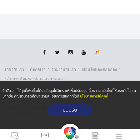
·
·
·
·
เกี่ยวกับเรา
ติตต่อเรา
ร่วมงานกับเรา
เงื่อนไขและข้อตกลง
·
นโยบายคุ้มครองข้อมูลส่วนบุคคล
·
·
นโยบายคุ้มครองข้อมูลส่วนบุคคล (ออนไลน์)
นโยบายคุกกี้
Ch7.com ใช้คุกกี้เพื่อที่จะได้นำข้อมูลไปวิเคราะห์เพื่อปรับปรุงเนื้อหา และเว็บไซต์ให้ตรงกับใจคุณ
นโยบายการใช้คุกกี้
มากขึ้น คุณสามารถศึกษา รายละเอียดการใช้คุกกี้ได้ที่
รับเรื่องร้องเรียน
Copyright © 2026 Bangkok Broadcasting & T.V. Co.,Ltd.
ยอมรับ
All rights reserved