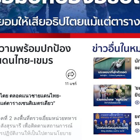
นความพร้อมปกป้อง
ข่าวอื่นใน
แดนไทย-เขมร
นั
เผ
ก่
11
แชร์
'ยศ
ยิ
ธิปไตย ตลอดแนวชายแดนไทย-
ชีว
แต่ตารางเซนติเมตรเดียว”
ยศ
คที่ 2 ลงพื้นที่ตรวจเยี่ยมหน่วยทหาร
รร
ังสุรนารี เพื่อติดตามสถานการณ์
รปฏิบัติงานให้เป็นไปตามนโยบาย