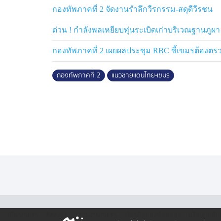
กองทัพภาคที่ 2 จัดงานรำลึกวีรกรรม-สดุดีวีรชน
ด่วน ! กำลังพลเหยียบทุ่นระเบิดเก่าบริเวณฐานภูผา
กองทัพภาคที่ 2 เผยผลประชุม RBC ชี้เขมรต้องตร
กองทัพภาคที่ 2
แนวชายแดนไทย-เขมร
·
·
·
·
เกี่ยวกับเรา
ติตต่อเรา
ร่วมงานกับเรา
เงื่อนไขและข้อตกลง
นโยบายคุ้ม