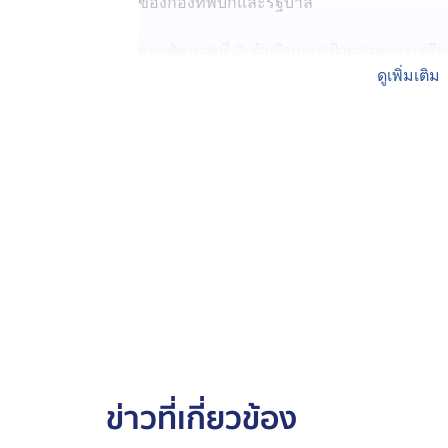
ของกองทัพบกและรัฐบาล
กองทัพภาคที่ 2 ดำเนินการเฝ้าตรวจและเ
กัมพูชา ตลอด 24 ชั่วโมง กำลังพลทุกนายมีขว
ดูเพิ่มเติม
อาหาร น้ำดื่ม และสิ่งของจำเป็นอย่างเพียงพอ
ให้การปฏิบัติภารกิจเป็นไปอย่างมีประสิทธิภา
ในทุกสถานการณ์ กองทัพภาคที่ 2 ดำเนินก
เพื่อป้องกันความสูญเสียที่ไม่จำเป็น และห
อธิปไตยไทย จะดำเนินการตอบโต้ตามกฎการใช้
และผลประโยชน์ของชาติ
กองทัพภาคที่ 2 ขอให้คำมั่นว่า “จะไม่ยอมให
เซนติเมตรเดียว”
ข่าวที่เกี่ยวข้อง