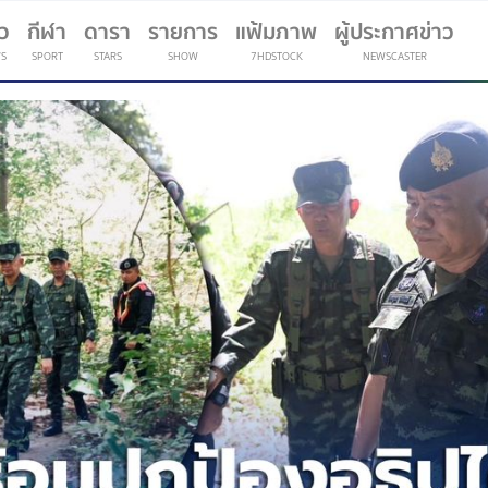
าว
กีฬา
ดารา
รายการ
แฟ้มภาพ
ผู้ประกาศข่าว
S
SPORT
STARS
SHOW
7HDSTOCK
NEWSCASTER
(current)