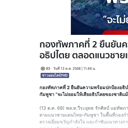
กองทัพภาคที่ 2 ยืนยั
อธิปไตย ตลอดแนวชาย
93
วันที่ 13 ต.ค. 2568 | 11.46 น.
ข่าวออนไลน์7HD
กองทัพภาคที่ 2 ยืนยันความพร้อมปกป้องอ
กัมพูชา
“จะไม่ยอมให้เสียอธิปไตยของชาติแม้
(13 ต.ค. 68) พล.ท.วีระยุทธ รักศิลป์ แม่ทัพภา
ตามแนวชายแดนไทย–กัมพูชา ในพื้นที่กองกำล
ตรวจเยี่ยมขวัญกำลังใจ และกำชับแนวทางกา