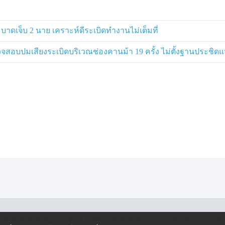
 บาดเจ็บ 2 นาย เคราะห์ดีระเบิดทำงานไม่เต็มที่
วจสอบปมเสียงระเบิดบริเวณช่องคานม้า 19 ครั้ง ไม่ตั้งฐานประ
·
·
ครองข้อมูลส่วนบุคคล
นโยบายคุ้มครองข้อมูลส่วนบุคคล (ออนไลน์)
นโยบายคุ