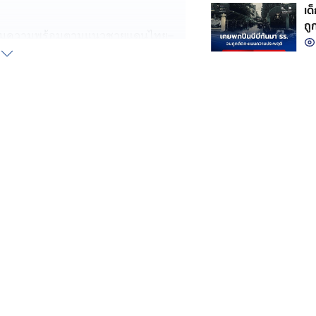
เด
ถู
ตรียมความพร้อมตามแนวชายแดนไทย–
ัญกำลังใจดี ได้รับการดูแลสวัสดิการ
 มีแผนการสนับสนุนครบทุกมิติ เพื่อ
พสูงสุด
ารด้วยความรอบคอบและระมัดระวัง
ากตรวจพบการล่วงล้ำเข้ามาในเขต
กำลังโดยทันที เพื่อปกป้องอธิปไตย
้เสียอธิปไตยของชาติแม้แต่ตาราง