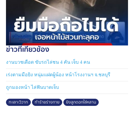
ข่าวที่เกี่ยวข้อง
งานบวชเดือด ขับรถไล่ชน 4 คัน เจ็บ 4 คน
เร่งตามมือยิง หนุ่มแฝดผู้น้อง หน้าโรงงานฯ จ.ชลบุรี
ถูกมองหน้า ไล่ฟันบาดเจ็บ
ทะเลาะวิวาท
ทำร้ายร่างกาย
ยิงลูกดอกใส่หลาน