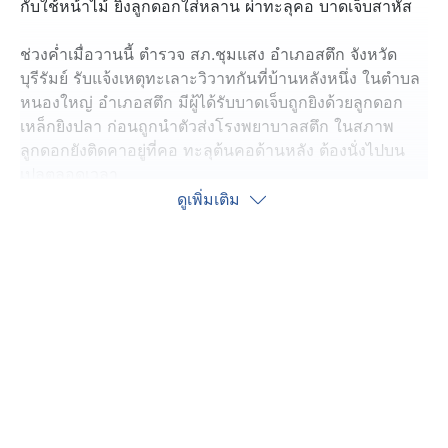
กับใช้หน้าไม้ ยิงลูกดอกใส่หลาน ผ่าทะลุคอ บาดเจ็บสาหัส
ช่วงค่ำเมื่อวานนี้ ตำรวจ สภ.ชุมแสง อำเภอสตึก จังหวัด
บุรีรัมย์ รับแจ้งเหตุทะเลาะวิวาทกันที่บ้านหลังหนึ่ง ในตำบล
หนองใหญ่ อำเภอสตึก มีผู้ได้รับบาดเจ็บถูกยิงด้วยลูกดอก
เหล็กยิงปลา ก่อนถูกนำตัวส่งโรงพยาบาลสตึก ในสภาพ
ลูกดอกยังติดคาอยู่ที่คอ ทะลุต้นคอด้านหลัง ต้องนั่งไปบน
เปลตลอดเวลา
ดูเพิ่มเติม
ตำรวจสอบสวนทราบว่า ผู้ได้รับบาดเจ็บ ชื่อ นายกวีวัธน์
อายุ 30 ปี ลูกชายเจ้าของบ้าน ส่วนผู้ก่อเหตุคือ นายวัชระ
อายุ 51 ปี น้าเขยนายกวีวัธน์ ตำรวจควบคุมตัวได้ขณะที่ยัง
มึนเมา และยึดหน้าไม้ที่ใช้ก่อเหตุ
ซึ่งนายวัชระ ให้การว่า นายกวีวัธน์ เพิ่งพ้นโทษจากเรือนจำ
บุรีรัมย์ คดียาเสพติด และไปช่วยตนเกี่ยวข้าว เมื่อเสร็จแล้ว​
ก็ซื้อเหล้ามาดื่มกินกัน ต่อมานายกวีวัธน์ ขอยืมโทรศัพท์มือ
ถือจากลูกสาวตน เพื่อโทรไปขอยืมเงินแม่ที่ไปทำงานที่
จังหวัดชลบุรี แต่ลูกสาวไม่ให้ เพราะต้องใช้โทรศัพท์ทำการ