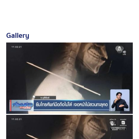
บ้านส่งครู ทำให้นายกวีวัธน์ไม่พอใจ ด่าท่อจนโต้เถียงกัน
ตนจึงห้ามปราม แต่นายกวีวัธน์ เดินปรี่เข้ามาจะทำร้าย ตน
จึงคว้าหน้าไม้ยิงปลาที่พิงอยู่ข้างฝาบ้าน ยิงไปเพื่อป้องกันตัว
ไม่คิดว่าจะโดนลำคอ จนบาดเจ็บสาหัส ซึ่งตำรวจแจ้งข้อหา
Gallery
นายวัชระ ข้อหาทำร้ายร่างกายผู้อื่นจนได้รับอันตรายสาหัส
ก่อนนำตัวฝากขัง
ขณะที่เช้าวันนี้ ทีมข่าวลงพื้นที่บ้านที่เกิดเหตุก็พบเพื่อนบ้าน
เล่าว่า ก่อนจะเกิดเหตุก็ได้ยิน นายวัชระ กับ นายกวีวัธน์ โต้
เถียงกันจนเสียงดัง ก่อนจะเห็นภรรยานายวัชระ ขับรถออก
ไปแจ้งตำรวจ ส่วนนายกวีวัธน์ วิ่งไปขอความช่วยเหลือจาก
ชาวบ้าน ซึ่ง นายกวีวัธน์ ก็เคยติดยาเสพติด และมีอาการ
หลอนเป็นประจำ