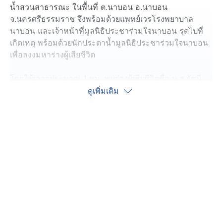
น้ำสวนสาธารณะ ในพื้นที่ ต.นาบอน อ.นาบอน
จ.นครศรีธรรมราช จึงพร้อมด้วยแพทย์เวรโรงพยาบาล
นาบอน และเจ้าหน้าที่มูลนิธิประชาร่วมใจนาบอน รุดไปที่
เกิดเหตุ พร้อมด้วยนักประดาน้ำมูลนิธิประชาร่วมใจนาบอน
เพื่อลงงมหาร่างผู้เสียชีวิต
โดยใช้เวลาประมาณ 1 ชม. พบร่างผู้เสียชีวิตชื่อ น.ส.รัชนี
อายุ 54 ปี สภาพศพจมน้ำเสียชีวิตมาแล้วประมาณ 1 ชม. ซึ่ง
ดูเพิ่มเติม
ในตัวผู้เสียชีวิตพบจดหมายลา 1 ฉบับ
จากการสอบสวนทราบว่า ก่อนเกิดเหตุ เมื่อเวลาประมาณ
20.00 น. น.ส.รัชนี ผู้เสียชีวิต ได้ออกจากบ้านมาบริเวณริม
หนองน้ำ ก่อนตัดสินใจกระโดดน้ำลงในหนองน้ำสาธารณะ
เพื่อฆ่าตัวตาย และถูกพบเป็นศพจมน้ำเสียชีวิต
เบื้องต้นสาเหตุในการกระโดดน้ำฆ่าตัวตายในครั้งนี้ คาดว่า
น่าจะมีปัญหาเครียดเในครอบครัวเกิดความน้อยใจ จึงตัดสิน
ใจกระโดดน้ำฆ่าตัวตาย เบื้องต้นญาติไม่ติดใจสาเหตุการเสีย
ชีวิต หลังชันสูตรพลิกศพแล้วเสร็จ มอบศพให้กับญาตินำไป