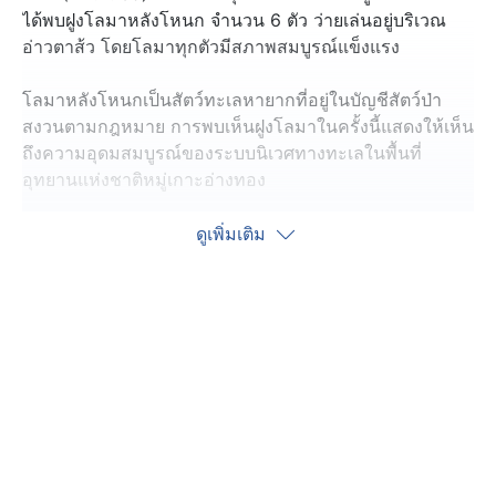
ได้พบฝูงโลมาหลังโหนก จำนวน 6 ตัว ว่ายเล่นอยู่บริเวณ
อ่าวตาส้ว โดยโลมาทุกตัวมีสภาพสมบูรณ์แข็งแรง
โลมาหลังโหนกเป็นสัตว์ทะเลหายากที่อยู่ในบัญชีสัตว์ป่า
สงวนตามกฎหมาย การพบเห็นฝูงโลมาในครั้งนี้แสดงให้เห็น
ถึงความอุดมสมบูรณ์ของระบบนิเวศทางทะเลในพื้นที่
อุทยานแห่งชาติหมู่เกาะอ่างทอง
ทางอุทยานฯ ขอความร่วมมือจากนักท่องเที่ยวและ
ดูเพิ่มเติม
ประชาชนในการร่วมกันอนุรักษ์สิ่งแวดล้อมทางทะเล หาก
พบเห็นโลมาหรือสัตว์ทะเลหายาก กรุณาแจ้งเจ้าหน้าที่อุทยา
นฯ และงดเว้นการรบกวนหรือเข้าใกล้สัตว์มากเกินไป เพื่อ
ความปลอดภัยของทั้งมนุษย์และสัตว์