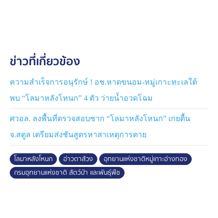
ข่าวที่เกี่ยวข้อง
ความสำเร็จการอนุรักษ์ ! อช.หาดขนอม-หมู่เกาะทะเลใต้
พบ “โลมาหลังโหนก” 4 ตัว ว่ายน้ำอวดโฉม
ศวอล. ลงพื้นที่ตรวจสอบซาก “โลมาหลังโหนก” เกยตื้น
จ.สตูล เตรียมส่งชันสูตรหาสาเหตุการตาย
โลมาหลังโหนก
อ่าวตาส้วง
อุทยานแห่งชาติหมู่เกาะอ่างทอง
กรมอุทยานแห่งชาติ สัตว์ป่า และพันธุ์พืช