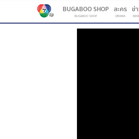
BUGABOO SHOP
ละคร
ข่
BUGABOO SHOP
DRAMA
NEW