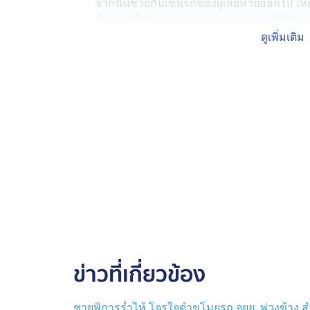
จากนั้นช่วยกันเข็นรถของผู้เสียหายออกไป เหตุ
มีนาคมที่ผ่านมา
ดูเพิ่มเติม
นายธีระพงษ์ อายุ 22 ปีผู้เสียหาย นำภาพหล
เล่าว่า วันเกิดเหตุตนเองกลับเข้าที่พักตอน 10
เพราะง่วง รีบไปขึ้นนอน รู้ตัวอีกทีตอนบ่าย
ที่พ่อให้ไว้ก่อนจะเสียชีวิต ตนเองนำรถมาใช้
ครอบครัว แม่รักรถคันนี้มาก
หลังเกิดเข้าแจ้งความ สภ.หนองปรือ หาหลั
หวังว่า ตำรวจจะรีบติดตามให้ ตำรวจกลับบอก
โทร.ตามนะ ถ้าโทร.หาตนอาจจะช้า แนะนำให้
สอบ" เจอคำพูดนี้เสียความรู้สึก เพราะการหา
ตำรวจ ไม่ใช่ให้ประชาชนมาไล่ตามกันเอง
นายธีระพงษ์ บอกอีกว่า ก่อนหน้านี้พนักงานร
ข่าวที่เกี่ยวข้อง
รถคืน แถมเจอคำพูดจากตำรวจเหมือนตนเอง 
ไม่ต่ำกว่า 5 คัน อยากให้ตำรวจช่วยเร่งติดตา
นั้นก็จะไปก่อเหตุซ้ำ สร้างความเดือนให้คนอื่
ชายพิการร่ำไห้ โจรใจดำขโมยรถ จยย. พ่วงข้าง ส