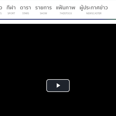
าว
กีฬา
ดารา
รายการ
แฟ้มภาพ
ผู้ประกาศข่าว
S
SPORT
STARS
SHOW
7HDSTOCK
NEWSCASTER
(current)
Play
Video