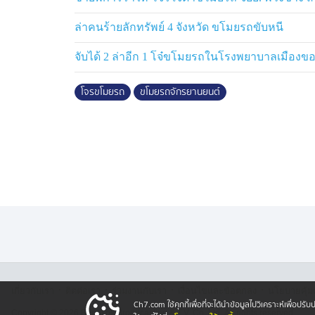
ล่าคนร้ายลักทรัพย์ 4 จังหวัด ขโมยรถขับหนี
จับได้ 2 ล่าอีก 1 โจ๋ขโมยรถในโรงพยาบาลเมืองข
โจรขโมยรถ
ขโมยรถจักรยานยนต์
·
·
·
·
เกี่ยวกับเรา
ติตต่อเรา
ร่วมงานกับเรา
เงื่อนไขและข้อตกลง
นโยบายคุ้ม
Ch7.com ใช้คุกกี้เพื่อที่จะได้นำข้อมูลไปวิเคราะห์เพื่อ
Copyright © 2026 Bangkok Broadcasting & T.V. Co.,Ltd.
All rights reserved