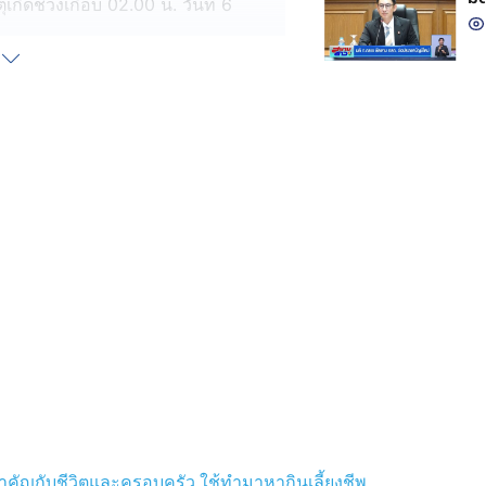
เกิดช่วงเกือบ 02.00 น. วันที่ 6
ักฐานมาร้องขอความเป็นธรรมกับสื่อฯ
.00 น. ไม่ได้สังเกตุว่ารถที่จอดไว้หายไป
 ร้อนใจเป็นอย่างมาก เพราะรถเป็นมรดก
งาน วิ่งรับส่งอาหารหารายได้ช่วย
กฐานภาพวงจรปิดให้กับตำรวจด้วยความ
ว่า "ถ้าเจอคนร้ายขี่รถของตนเองให้
 โทร. 191 เพื่อให้สายตรวจไปตรวจ
หลักฐาน ตามจับคนร้ายเป็นหน้าที่ของ
้านสะดวกซื้อก็โดนขโมยรถ ยังไม่ได้
ส่วนรถที่หอพักตนเองถูกขโมยมาแล้ว
มจับคนร้ายมาดำเนินคดีโดยเร็ว มิเช่น
นอีก
ำคัญกับชีวิตและครอบครัว ใช้ทำมาหากินเลี้ยงชีพ