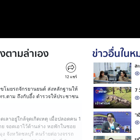
้องตามล่าเอง
ข่าวอื่นใน
ละ
12
แชร์
บุกขโมยรถจักรยานยนต์ ส่งหลักฐานให้
7 
ทร.ตาม ถึงกับอึ้ง ตำรวจให้ประชาชน
“เ
ดเลาอยู่ใกล้จุดเกิดเหตุ เมื่อปลอดคน 1
ยหาย จอดเอาไว้ด้านล่าง หอพักในซอย
 จังหวัดชลบุรี คนร้ายต่อวงจรรถ
มต