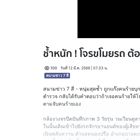
ช้ำหนัก ! โจรขโมยรถ ต
100
วันที่ 12 มี.ค. 2569 | 07.33 น.
สนามข่าว 7 สี
สนามข่าว 7 สี - หนุ่มสุดช้ำ ถูกแก๊งคนร้าย
ตำรวจ กลับได้รับคำตอบว่าถ้าเจอคนร้ายให้โ
ตามจับคนร้ายเอง
กล้องวงจรปิดบันทึกภาพ 3 วัยรุ่น วนเวียนดูลา
ในนั้นเดินเข้าไปยังรถจักรยานยนต์ของผู้เสี
เนินพลับหวาน ตำบลหนองปรือ อำเภอบางละมุง