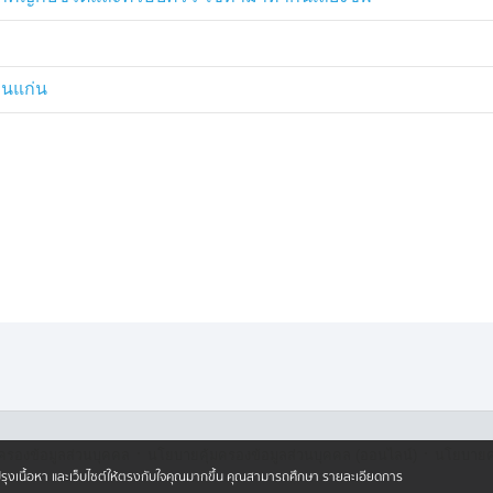
อนแก่น
·
·
ครองข้อมูลส่วนบุคคล
นโยบายคุ้มครองข้อมูลส่วนบุคคล (ออนไลน์)
นโยบายคุ
ปรับปรุงเนื้อหา และเว็บไซต์ให้ตรงกับใจคุณมากขึ้น คุณสามารถศึกษา รายละเอียดการ