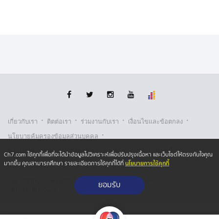
อีกความเคลื่อนไหวของพรรคประชาชน คือกรณีการส่งคน
ลงสมัครชิงตำแหน่ง "ผู้ว่าฯ กทม." ซึ่งตามข่าวอย่างเป็น
ทางการแล้ว พรรคประชาชนจะเปิดตัวอย่างเป็นทางการใน
วันที่ 5 พฤษภาคม
โดยที่ผ่านมามีกระแสข่าวหลากหลายชื่อ แต่ล่าสุดมีรายงาน
ว่า พรรคประชาชนอาจพิจารณาส่งนายชัยวัฒน์ สถาวร
วิจิตร หรือ "ดร.โจ" สส.บัญชีรายชื่อ และอดีตรองหัวหน้า
พรรคฯ ฝ่ายต่างประเทศ
·
·
·
·
เกี่ยวกับเรา
ติตต่อเรา
ร่วมงานกับเรา
เงื่อนไขและข้อตกลง
หลังจากนี้ต้องรอความชัดเจนจากแกนนำพรรคประชาชน
·
นโยบายคุ้มครองข้อมูลส่วนบุคคล
อีกครั้งว่ากระแสข่าวดังกล่าวเป็นจริงหรือไม่
·
·
นโยบายคุ้มครองข้อมูลส่วนบุคคล (ออนไลน์)
นโยบายคุกกี้
Ch7.com ใช้คุกกี้เพื่อที่จะได้นำข้อมูลไปวิเคราะห์เพื่อปรับปรุงเนื้อหา และเว็บไซต์ให้ตรงกับใจคุณ
นโยบายการใช้คุกกี้
มากขึ้น คุณสามารถศึกษา รายละเอียดการใช้คุกกี้ได้ที่
รับเรื่องร้องเรียน
Copyright © 2026 Bangkok Broadcasting & T.V. Co.,Ltd.
ยอมรับ
All rights reserved