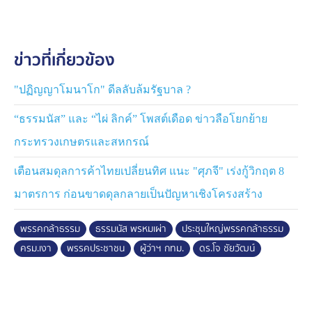
ส่วนรองหัวหน้าพรรคฯ คาดว่าจะชื่อ พลตำรวจตรีสุรินทร์
ปาลาเร่, นางบุญยิ่ง นิติกาญจนา, นาวาอากาศเอก อนุดิษฐ์
นาครทรรพ และนายอัครแสนคีรี โล่ห์วีระ ส่วนจ่าเอกยศ
ข่าวที่เกี่ยวข้อง
สิงห์ เหลี่ยมเลิศ คาดว่าจะขยับขึ้นมาเป็นนายทะเบียนพรรคฯ
รัฐบาลยินดีฝ่ายค้าน ตั้ง ครม.เงา
"ปฏิญญาโมนาโก" ดีลลับล้มรัฐบาล ?
ความเคลื่อนไหวที่เป็นผลต่อเนื่องจากการที่พรรคประชาชน
“ธรรมนัส” และ “ไผ่ ลิกค์” โพสต์เดือด ข่าวลือโยกย้าย
ตั้งคณะรัฐมนตรีเงา เพื่อตรวจสอบการทำงานของรัฐบาล
กระทรวงเกษตรและสหกรณ์
เมื่อวานนี้ นายกรวีร์ ปริศนานันทกุล สส.อ่างทอง พรรค
เตือนสมดุลการค้าไทยเปลี่ยนทิศ แนะ "ศุภจี" เร่งกู้วิกฤต 8
ภูมิใจไทย และประธานวิปรัฐบาล บอกว่าเป็นสิทธิ์ของฝ่าย
ค้าน และเป็นเรื่องที่ดีที่ฝ่ายค้านจะมีผู้รับผิดชอบโดยตรงใน
มาตรการ ก่อนขาดดุลกลายเป็นปัญหาเชิงโครงสร้าง
การติดตามประเด็นของคณะรัฐมนตรี
พรรคกล้าธรรม
ธรรมนัส พรหมเผ่า
ประชุมใหญ่พรรคกล้าธรรม
นายกรวีร์ฯ บอกว่า ต้องติดตามการทำงานของฝ่ายค้านว่า
ครม.เงา
พรรคประชาชน
ผู้ว่าฯ กทม.
ดร.โจ ชัยวัฒน์
คณะรัฐมนตรีเงา จะทำงานเป็นอย่างไร แต่ส่วนตัวมองว่า
คนที่จะได้ประโยชน์จากเรื่องนี้คือประชาชน
ปชน. ส่ง ดร.โจ ชิงผู้ว่าฯ กทม. ?