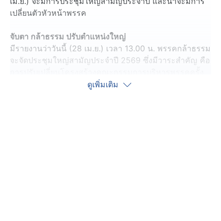
เม.ย.) จะมีการประชุมใหญ่สามัญประจำปี และน่าจะมีการ
เปลี่ยนตัวหัวหน้าพรรค
จับตา กล้าธรรม ปรับตำแหน่งใหญ่
มีรายงานว่าวันนี้ (28 เม.ย.) เวลา 13.00 น. พรรคกล้าธรรม
จะจัดประชุมใหญ่สามัญประจำปี 2569 ซึ่งมีวาระสำคัญ คือ
การปรับเปลี่ยนโครงสร้างคณะกรรมการบริหารพรรคครั้ง
ใหญ่
ดูเพิ่มเติม
โดยตำแหน่งหัวหน้าพรรคฯ คาดว่าร้อยเอกธรรมนัส พรหม
เผ่า สส.บัญชีรายชื่อ และ ประธานที่ปรึกษาพรรคฯ จะปรับ
เปลี่ยนมานั่งแทนที่ของนางนฤมล ภิญโญสินวัฒน์ สส.บัญชี
รายชื่อ และหัวหน้าพรรคฯ คนปัจจุบัน โดยคาดว่านาง
นฤมลฯ จะเปลี่ยนไปเป็นเหรัญญิกพรรคฯ แทน
ส่วนเลขาธิการพรรคฯ คาดว่าจะยังคงเป็นนายไผ่ ลิกค์
สส.กำแพงเพชร ขณะที่นายอรรถกร ศิริลัทธยากร
สส.ฉะเชิงเทรา จะเป็นโฆษกพรรคฯ