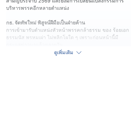
สามัญประจำปี 2569 และยังมีการเปลี่ยนแปลงกรรมการ
บริหารพรรคอีกหลายตำแหน่ง
กธ. จัดทัพใหม่ พิสูจน์ฝีมือเป็นฝ่ายค้าน
การเข้ามารับตำแหน่งหัวหน้าพรรคกล้าธรรม ของ ร้อยเอก
ธรรมนัส พรหมเผ่า ไม่พลิกโผใด ๆ เพราะก่อนหน้านี้มี
กระแสข่าวมาแล้วหลายวัน
ดูเพิ่มเติม
ขณะที่ นางนฤมล ภิญโญสินวัฒน์ หัวหน้าพรรคคนเดิม ได้
ลาออกจากตำแหน่งไปเมื่อวันที่ 27 เมษายน และตอนนี้เป็น
เหรัญญิกพรรค ส่วน นายไผ่ ลิกค์ สส.กำแพงเพชร เป็น
เลขาธิการพรรคฯ เหมือนเดิม
นอกจากนี้ ร้อยเอกธรรมนัสฯ ยังได้แต่งตั้งรองหัวหน้าพรรค
อีก 12 คน มีรายชื่อบิ๊กเนม อาทิ พลตำรวจตรี สุรินทร์ ปาลา
เร่, นาวาอากาศเอก อนุดิษฐ์ นาครทรรพ, นายอัครา พรหม
เผ่า, นายเอกราช ช่างเหลา รวมถึง จ่าเอก ยศสิงห์ เหลี่ยม
เลิศ