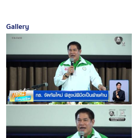
ร้อยเอกธรรมนัสฯ เปิดใจว่า ที่ประชุมพรรคฯ มีมติให้ตนเอง
นั่งหัวหน้าพรรคฯ ไม่ใช่เพราะนางนฤมลฯ ทำงานไม่ดี ส่วน
การทำงานหลังจากนี้จะมีการหารือทุกครั้งก่อนตัดสินใจ
Gallery
เรื่องใด ๆ และไม่มีระบบเผด็จการ
ยอมรับพรรคโตไว หากมีเวลาหาเสียงมากกว่านี้น่าจะได้
สส. ไม่น้อยกว่า 100 คน เชื่อมั่นหลังจากนี้พรรคฯ จะทำ
หน้าที่ฝ่ายค้านได้ หากรัฐบาลไม่ดำเนินการจะต้องนำไปสู่
การอภิปรายไม่ไว้วางใจที่จะไม่นำเรื่องส่วนตัว หรือความ
แค้นส่วนตัวมาเป็นเงื่อนไขการทำหน้าที่ฝ่ายค้านเด็ดขาด
ภท. ประชุมเคาะชื่อ ปธ.กมธ. 14 คณะ
พรรคภูมิใจไทย และพรรคร่วมรัฐบาล ทั้งพรรคประชาชาติ
พรรคพลังประชารัฐ และพรรคเล็ก เมื่อเย็นวานนี้ได้มีการ
ประชุมเพื่อสรุปเนื้อหางานด้านนิติบัญญัติ และได้มีการสรุป
รายชื่อประธานกรรมาธิการในสัดส่วนของพรรคภูมิใจไทย
รวม 14 คน
ปรากฏว่าหลังจากนั้นช่วงค่ำ ๆ มีรายงานข่าวว่า นายณัฏฐ์