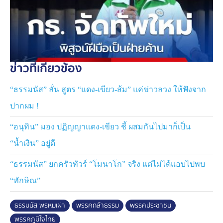
ชนน ศรีก่อเกื้อ สส.สงขลา 3 สมัย ได้ออกจากกลุ่มไลน์
สส.ของพรรคภูมิใจไทย หลังทราบจากรายงานข่าวผ่านสื่อฯ
ว่า ตนเองไม่มีรายชื่อดำรงตำแหน่ง "ประธานคณะ
กรรมาธิการ" ในสัดส่วนของพรรค ทั้ง ๆ ที่ก่อนหน้านี้ นาย
ณัฏฐ์ชนนฯ ถือเป็นหนึ่งในบุคคลที่ถูกคาดหมายว่าจะได้รับ
ข่าวที่เกี่ยวข้อง
การพิจารณาให้เป็น "ประธานคณะกรรมาธิการ"
“ธรรมนัส” ลั่น สูตร “แดง-เขียว-ส้ม” แค่ข่าวลวง ให้ฟังจาก
ปชน. ปิดห้องโหวตชื่อ ปธ.กมธ. 9 คณะ
พรรคประชาชน มีการประชุม สส. ประจำสัปดาห์ และมีการ
ปากผม !
ปิดห้องโหวต "ประธานคณะกรรมาธิการ" 9 คณะตาม
“อนุทิน” มอง ปฏิญญาแดง-เขียว ชี้ ผสมกันไปมาก็เป็น
สัดส่วนที่ได้รับการจัดสรร โดยมีรายงานว่าใช้เวลาประชุม
นานกว่า 6 ชั่วโมง และเป็นการลงมติลับ
“น้ำเงิน” อยู่ดี
ซึ่งมีรายชื่ออย่าง นายรังสิมันต์ โรม ที่ได้รับเลือกเป็น
“ธรรมนัส” ยกครัวทัวร์ “โมนาโก” จริง แต่ไม่ได้แอบไปพบ
ประธานกรรมาธิการ การกฎหมายฯ
“ทักษิณ”
เช่นเดียวกับ นางสาวรักชนก ศรีนอก ที่นั่งประธาน
ธรรมนัส พรหมเผ่า
พรรคกล้าธรรม
พรรคประชาชน
กรรมาธิการติดตามบริหารงบประมาณฯ
พรรคภูมิใจไทย