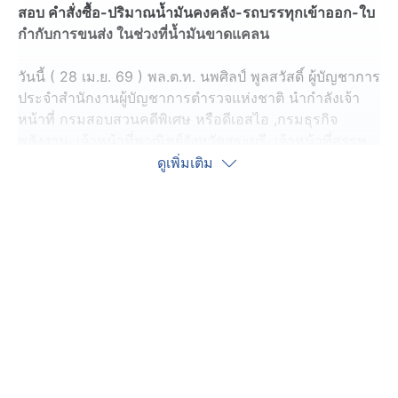
สอบ คำสั่งซื้อ-ปริมาณน้ำมันคงคลัง-รถบรรทุกเข้าออก-ใบ
กำกับการขนส่ง ในช่วงที่น้ำมันขาดแคลน
วันนี้ ( 28 เม.ย. 69 ) พล.ต.ท. นพศิลป์ พูลสวัสดิ์ ผู้บัญชาการ
ประจำสำนักงานผู้บัญชาการตำรวจแห่งชาติ นำกำลังเจ้า
หน้าที่ กรมสอบสวนคดีพิเศษ หรือดีเอสไอ ,กรมธุรกิจ
พลังงาน ,เจ้าหน้าที่พาณิชย์จังหวัดสระบุรี ,เจ้าหน้าที่สรรพ
สามิตจังหวัดสระบุรี ,พลังงานจังหวัดสระบุรี และเจ้าหน้าที่
ดูเพิ่มเติม
พิสูจน์หลักฐาน เปิดปฏิบัติการเชิงรุก ตรวจสอบผู้ประกอบ
การน้ำมัน แก้ไขปัญหาภาวะขาดแคลน โดยเข้าตรวจสอบ
พื้นที่เป้าหมายคลังน้ำมัน 3 จังหวัด คือ จ.ขอนแก่น
จ.สมุทรสาคร และจ.สระบุรี รวม 7 จุด แบ่งเป็นบริษัทท่อส่ง
น้ำมัน บริษัทน้ำมันค้าปลีก ส่วนงานบริหารธุรกิจของบริษัท
คลังน้ำมัน และบริษัทคลังเก็บน้ำมัน ที่เป็นผู้ให้บริการขนส่ง
น้ำมันทางท่อไปยังภาคตะวันออกเฉียงเหนือ หลังพบความ
ผิดปกติจากรายงานตัวเลขน้ำมันเชื้อเพลิง ซึ่งอาจเข้าข่าย
เป็นการกักตุนเพื่อเก็งกำไรหรือไม่
ทีมข่าวติดตามการปฏิบัติการของเจ้าหน้าที่ มายัง 1 ใน 7 จุด