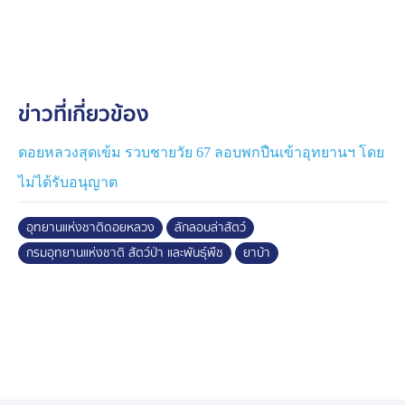
ห้วยน้ำนา ท้องที่บ้านสัน หมู่ 3 ต.บ้านโป่ง อ.เวียงป่าเป้า
จ.เชียงราย นั้น ได้พบชาย 1 คน กำลังล่าสัตว์ในพื้นที่ ทราบ
ชื่อคือ นายขวัญชัย อายุ 52 ปี เป็นชาว ต.บ้านโป่ง
อ.เวียงป่าเป้า จ.เชียงราย จึงเข้าตรวจสอบจับกุม
ข่าวที่เกี่ยวข้อง
พร้อมตรวจยึดของกลาง 6 รายการ ประกอบด้วย อาวุธปืน
ลูกซองยาว 1 กระบอก กระสุนปืน ขนาด 12 เกจ 5 นัด ซาก
กระรอกหลากสี 1 ซาก น้ำหนัก 0.2 กรัม ไฟฉายคาดศีรษะ
ดอยหลวงสุดเข้ม รวบชายวัย 67 ลอบพกปืนเข้าอุทยานฯ โดย
1 อัน มีดพร้อมปลอก 1 เล่ม และยาบ้า 6 เม็ด
ไม่ได้รับอนุญาต
ทั้งนี้ ได้นำความไปร้องทุกข์และกล่าวโทษต่อพนักงาน
อุทยานแห่งชาติดอยหลวง
ลักลอบล่าสัตว์
สอบสวน สภ.เวียงป่าเป้า ตาม ปจว. ข้อที่ 3 คดีอาญาที่
กรมอุทยานแห่งชาติ สัตว์ป่า และพันธุ์พืช
ยาบ้า
228/2569 ยึดทรัพย์ 107/2569 ลง. 7 พ.ค. 2569 เพื่อ
ดำเนินคดีตามกฎหมายต่อไป