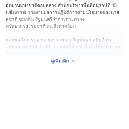
อุทยานแห่งชาติดอยหลวง สำนักบริหารพื้นที่อนุรักษ์ที่ 15
(เชียงราย) รายงานผลการปฏิบัติการตามนโยบายของนาย
สุชาติ ชมกลิ่น รัฐมนตรีว่าการกระทรวง
ทรัพยากรธรรมชาติและสิ่งแวดล้อม
และข้อสั่งการของนายอรรถพล เจริญชันษา อธิบดีกรม
อุทยานแห่งชาติ สัตว์ป่า และพันธุ์พืช ที่เน้นย้ำให้หน่วยงาน
ในพื้นที่ยกระดับการเฝ้าระวังและป้องกันการบุกรุกทำลาย
ทรัพยากรป่าไม้และสัตว์ป่าอย่างเข้มข้น โดยกำชับให้เจ้า
ดูเพิ่มเติม
หน้าที่ลาดตระเวนเชิงรุกเพื่อหยุดยั้งการกระทำผิดกฎหมาย
ในทุกรูปแบบ
โดยนายสรายุทธ แก้วเสน ผู้ช่วยหัวหน้าอุทยานแห่งชาติดอย
หลวง พร้อมเจ้าหน้าที่สายตรวจฯ อุทยานแห่งชาติดอยหลวง
ดอยหลวง ร่วมออกลาดตระเวนป้องกันปราบปรามการกระ
ทำผิดกฎหมายเกี่ยวกับการป่าไม้และสัตว์ป่า
ขณะระหว่างลาดตระเวนถึงบริเวณเส้นทางเข้าป่าอ่างเก็บน้ำ