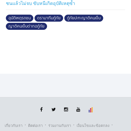
ชนแล้วไม่จบ ขับหนีเกิดอุบัติเหตุซ้ำ
อุบัติเหตุรถชน
ดรามาทีมกู้ภัย
กู้ภัยปะทะญาติคนเจ็บ
ญาติคนเจ็บด่าทอกู้ภัย
·
·
·
·
เกี่ยวกับเรา
ติตต่อเรา
ร่วมงานกับเรา
เงื่อนไขและข้อตกลง