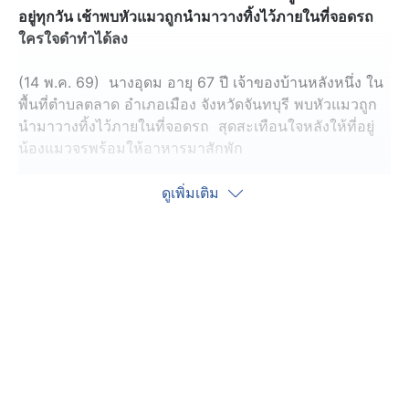
อยู่ทุกวัน เช้าพบหัวแมวถูกนำมาวางทิ้งไว้ภายในที่จอดรถ
ใครใจดำทำได้ลง
(14 พ.ค. 69) นางอุดม อายุ 67 ปี เจ้าของบ้านหลังหนึ่ง ใน
พื้นที่ตำบลตลาด อำเภอเมือง จังหวัดจันทบุรี พบหัวแมวถูก
นำมาวางทิ้งไว้ภายในที่จอดรถ สุดสะเทือนใจหลังให้ที่อยู่
น้องแมวจรพร้อมให้อาหารมาสักพัก
โดยเจ้าตัวเล่าเหตุการณ์ให้ฟังว่า ตนเองเป็นแม่ค้าเปิดร้าน
ดูเพิ่มเติม
ขายอาหารตามสั่ง บ้านอยู่ติดกับกำแพงวัด ก่อนหน้านี้มีแมว
จรข้ามมาจากวัด 4 ตัว เป็นแม่แมวกับลูกแมว 3 ตัว มา
อาศัยอยู่ในบ้านของตนเอง ตนจึงได้เลี้ยงดูให้อาหารเพราะ
เป็นคนรักสัตว์ พร้อมได้จัดที่นอนไว้ให้อยู่ภายในที่จอดรถ มี
ลักษณะเป็นปูนยกขึ้นมาเป็นชั้น ที่นั่งพักผ่อน หลังจากแมว
มาอยู่จึงนำกระสอบป่านไปปูไว้ให้ ช่วงสายจะนำอาหารมา
ให้ทุกวัน แต่ล่าสุดเมื่อวานเมื่อวานนี้ (13 พ.ค. 69) ช่วงเวลา
10 โมงเช้า นำอาหารมาให้ตามปกติ แต่ต้องใจเนื่องจากพบ
เพียง หัวของแมว ถูกกวางตั้งไว้เพียง 1 หัว ส่วนตัวอื่นก็ไม่พบ