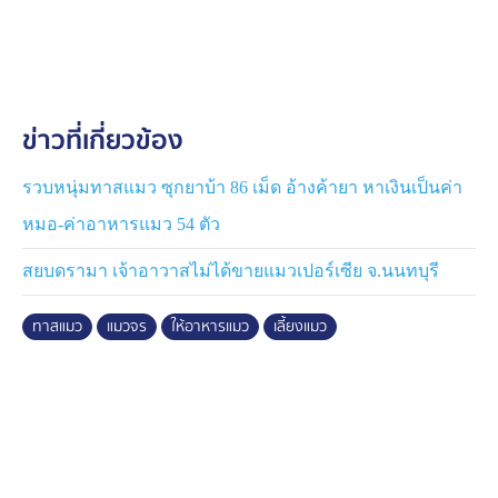
เลย
ขณะที่วันนี้พบแม่ของแมวแล้ว ตนจึงได้จับล่ามเชือกเอาไว้
เกรงว่าจะโดนทำร้ายอีก และจากเหตุการณ์นี้ตนเองรู้สึก
หวาดกลัว เนื่องจากการกระทำที่โหดเหี้ยม และคาดว่าน่าจะ
ข่าวที่เกี่ยวข้อง
เป็นการข่มขู่ เนื่องจากนำ หัวของแมวมาวางให้ ลักษณะ
ของหัวแมวมีเลือด แต่ลักษณะยังคงนิ่มตาค้างอยู่ จึง
พยายามใช้มือปิดตาลงแล้วทำความสะอาดทาแป้งก่อนนำ
รวบหนุ่มทาสแมว ซุกยาบ้า 86 เม็ด อ้างค้ายา หาเงินเป็นค่า
ไปฝัง โดยเมื่อช่วงเช้าที่ผ่านมาได้ใส่บาตรและกุศลไปให้แมว
หมอ-ค่าอาหารแมว 54 ตัว
ตัวดังกล่าวแล้ว ขณะนี้ยังไม่ได้ไปแจ้งความ เนื่องจากตนเอง
ค้าขายไม่อยากมีปัญหาทะเลาะกับใคร
สยบดรามา เจ้าอาวาสไม่ได้ขายแมวเปอร์เซีย จ.นนทบุรี
ทั้งนี้ การกระทำใด ๆ ที่ทำให้สัตว์ได้รับความทุกข์ทรมาน
ทาสแมว
แมวจร
ให้อาหารแมว
เลี้ยงแมว
ความเจ็บป่วย ทุพพลภาพ หรืออาจมีผลทำให้ตาย โดยไม่มี
เหตุอันสมควรไม่ว่าสัตว์ตัวดังกล่าวจะเป็นของตนหรือไม่ ‍ถือ
เป็นความผิดที่เข้าข่ายการทารุณกรรมสัตว์ผู้กระทำความผิด
ต้องระวางโทษจำคุกไม่เกิน 2 ปี หรือปรับไม่เกิน 40,000
บาท หรือทั้งจำทั้งปรับ