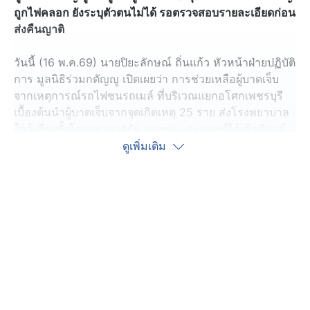
ถูกไฟคลอก ยังระบุตัวตนไม่ได้ รอตรวจสอบรายละเอียดก่อน
ส่งคืนญาติ
วันนี้ (16 พ.ค.69) นายปิยะลักษณ์ ถิ่นแก้ว หัวหน้าฝ่ายปฏิบัติ
การ มูลนิธิร่วมกตัญญู เปิดเผยว่า การช่วยเหลือผู้บาดเจ็บ
จากเหตุการณ์รถไฟชนรถเมล์ ที่บริเวณแยกอโศกเพชรบุรี
เบื้องต้นนำผู้บาดเจ็บจากจุดเกิดเหตุ 25 ราย ส่งโรงพยาบาล
ใกล้เคียงทั้งโรงพยาบาลรัฐ เอกชน และแพทย์ได้เข้าพิสูจน์
ทราบผู้เสียชีวิต โดยพื้นที่ส่วนใหญ่ที่พบร่างผู้เสียชีวิต 8 จุด
ดูเพิ่มเติม
หลักบนรถเมล์ ไล่จากหน้ารถถึงประตูกลาง มีผู้เสียชีวิต
จำนวน 5 ราย ได้แก่ คนขับ และผู้โดยสาร ส่วนจากราว
เหล็กทางประตูกลางไปถึงท้ายรถ พบผู้เสียชีวิตอีก 3 ราย
ทั้งหมดยังไม่สามารถระบุตัวตนได้ เพราะลักษณะร่างถูกไฟ
คลอก นอกจากนี้ ยังพบชิ้นส่วนอวัยวะอยู่ภายนอกรถ บริเวณ
หน้าตู้คอนเทนเนอร์ ซึ่งยังไม่สามารถระบุได้ว่าเป็นชิ้นส่วน
ของผู้บาดเจ็บหรือผู้เสียชีวิต ส่วนกระเป๋ารถเมล์ได้รับบาดเจ็บ
หัวหน้าฝ่ายปฏิบัติการมูลนิธิร่วมกตัญญู ยืนยันว่า ทางมูลนิธิ