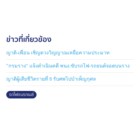
จะรับผิดชอบนำส่งร่างผู้เสียชีวิตทั้งหมดกลับภูมิลำเนาโดย
ไม่มีค่าใช้จ่าย ขณะนี้แพทย์ กู้ภัย และเจ้าหน้าที่ทุกหน่วยกำ
ลังบูรณาการรร่วมกันในการเก็บกู้ ขอให้ญาติผู้สูญเสียและ
ประชาชนเข้าใจว่ากระบวนการตรวจพิสูจน์อาจต้องใช้เวลา
เนื่องจากเป็นเหตุที่มีผู้เสียชีวิตจำนวนมาก และสภาพร่างผู้
ข่าวที่เกี่ยวข้อง
เสียชีวิตเสียหายอย่างหนัก ทั้งนี้ ลักษณะการชนมุมที่วัตถุ
ตกกระทบ ยังไม่ทราบว่ารถไฟกระทบรถเมล์ หรือ รถเมล์
กระทบรถไฟ แต่มุมกระทบคือประตูทางออกฝั่งซ้ายของ
ญาติ-เพื่อน เชิญดวงวิญญาณเหยื่อความประมาท
รถเมล์
"กรมราง" แจ้งดำเนินคดี พนง.ขับรถไฟ-รถยนต์จอดบนราง
ญาติผู้เสียชีวิตรายที่ 8 รับศพไปบำเพ็ญกุศล
รถไฟชนรถเมล์