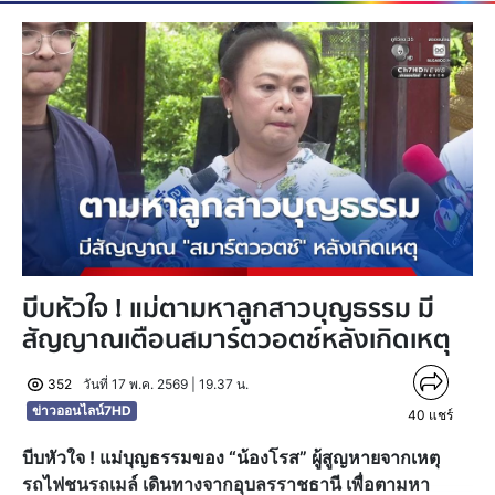
บีบหัวใจ ! แม่ตามหาลูกสาวบุญธรรม มี
สัญญาณเตือนสมาร์ตวอตช์หลังเกิดเหตุ
352
วันที่ 17 พ.ค. 2569 | 19.37 น.
ข่าวออนไลน์7HD
40
แชร์
บีบหัวใจ ! แม่บุญธรรมของ “น้องโรส” ผู้สูญหายจากเหตุ
รถไฟชนรถเมล์ เดินทางจากอุบลรราชธานี เพื่อตามหา