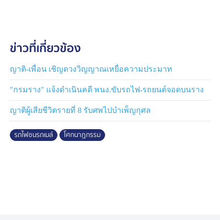
นางวิภาดา กล่าวต่อทั้งน้ำตา ว่า เป็นนาทีที่บีบหัวใจ เพราะ
เมื่อได้ยินว่ามีอุบัติเหตุ ทำอะไรไม่ถูก นั่งไม่ติด พยายาม
ข่าวที่เกี่ยวข้อง
เสิร์ตหาข้อมูล ว่า มีการส่งคนเจ็บไปที่โรงพยาบาลใดบ้าง
ก่อนจึงตัดสินใจเดินทางจากอุบลราชธานีมาที่กรุงเทพ และ
พยามหาข้อมูล ขอให้มีปาฏิหาริย์ ว่า มีชื่อลูกรักษาตัวอยู่ที่
ญาติ-เพื่อน เชิญดวงวิญญาณเหยื่อความประมาท
ตามโรงพยาบาล ขออย่ามีอะไรตามที่คิดเลย แต่มาที่นี่ เจ้า
"กรมราง" แจ้งดำเนินคดี พนง.ขับรถไฟ-รถยนต์จอดบนราง
หน้าที่กู้ภัยแจ้งว่า 3 ศพสุดท้ายที่นำมาที่สถาบันนิติเวชวิทยา
โรงพยาบาลตำรวจ มีคนตัวเล็ก ผอมอยู่ ซึ่งเหมือน
ญาติผู้เสียชีวิตรายที่ 8 รับศพไปบำเพ็ญกุศล
เอกลักษณ์ของลูกสาว แต่ก็ยังไม่มั่นใจ ว่า ใช่จริงหรือไม่
เพราะต้องตรวจสอบ
รถไฟชนรถเมล์
โศกนาฏกรรม
นางวิภาดา ยังระบุว่า ตนเองรักลูกสาวคนนี้มาก เพราะเลี้ยง
มากับมือ พ่อน้องเพิ่งเสียไปเมื่อ 3 ปี ตอนนี้แม่จะมาเสียน้อง
ไปอีก ก็ขอให้มีปาฏิหาริย์เกิดขึ้น พร้อมยกมือภาวนา “ขอให้
คุณพระคุณเจ้าคุ้มครอง” ก่อนกล่าวต่อว่า น้องความฝัน
อยากเก็บเงินให้เยอะ และอยากกลับไปอยู่บ้าน เลี้ยงแม่
พร้อมยอมรับว่า ในขณะที่ทำงานในกรุงเทพมหานคร ก็ห่วง