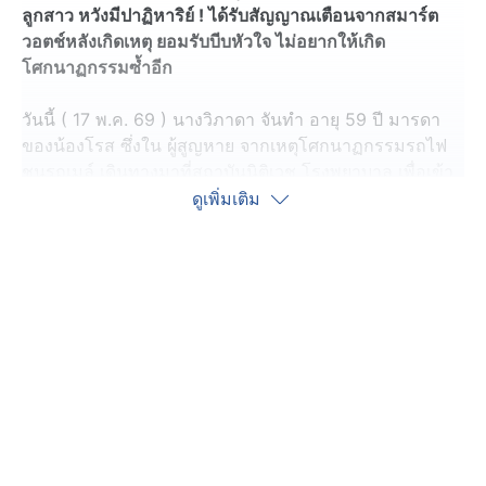
ลูกสาว หวังมีปาฏิหาริย์ ! ได้รับสัญญาณเตือนจากสมาร์ต
วอตช์หลังเกิดเหตุ ยอมรับบีบหัวใจ ไม่อยากให้เกิด
โศกนาฏกรรมซ้ำอีก
วันนี้ ( 17 พ.ค. 69 ) นางวิภาดา จันทำ อายุ 59 ปี มารดา
ของน้องโรส ซึ่งใน ผู้สูญหาย จากเหตุโศกนาฏกรรมรถไฟ
ชนรถเมล์ เดินทางมาที่สถาบันนิติเวช โรงพยาบาล เพื่อเข้า
สอบถามข้อมูลผู้เสียชีวิต พร้อมเปิดเผยว่า น้องโรส เป็นบุตร
ดูเพิ่มเติม
บุญธรรม ที่เอามาเลี้ยงเป็นลูกสาวคนเล็ก เพราะมีลูกชาย
สองคน ซึ่งขณะเกิดเหตุมีการแจ้งเตือนจากสมาร์ตวอตช์
มาที่เอสเอ็เอสของตนเอง เมื่อวานช่วง 16.00 น. ขณะนั้น
ตนเองอยู่จังหวัดอุบลราชธานี จึงพยามติดต่อ แต่ติดต่อยังไม่
ได้ แต่เมื่อติดต่อเรื่อย ๆ มีเจ้าหน้าที่กู้ภัยรับสาย แล้วถามว่า
เป็นอะไรกับโทรศัพท์เครื่องนี้ จึงตอบไปว่า เป็นแม่ กู้ภัยจึง
แจ้งต่อว่า น้องได้รับอุบัติเหตุ จึงถามกลับไปว่า อุบัติเหตุอะไร
เพราะปกติเวลาน้องจะออกไปทำงานก็ขึ้นไฟฟ้า หรือ นั่งรถ
จักรยานยนต์ แต่วันเกิดเหตุไม่รู้ว่าน้องนั่งรถเมล์หรือไม่ แต่ก็
ทราบ ว่า น้องนั่งรถเมล์ เนื่องจากได้ลงสตอรี่ใน Instagram
ส่วนตัว