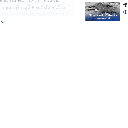
จ็บและเสียชีวิต เหตุเกิดบนถนน
“ส
จนบุรี หมู่ที่ 9 ต.วังดัง อ.เมือง
อมด้วยแพทย์เวร รพ.พหลพลพยุหเสนา
รักษาพันธุ์สัตว์ป่าสลักพระ และเจ้า
งอยู่เป็นจำนวนมาก พบรถยนต์เก๋ง สี
อดอยู่ริมถนน สภาพด้านหน้าพังเสีย
รถเสียหายเกือบทั้งคัน โดยก่อนหน้าเจ้า
าไว้ได้ก่อนแล้ว
ชีวิตเป็นชายสูงอายุ 1 คน หลังจากเจ้า
างไปไว้ที่ รพ.พหลฯ ทราบชื่อคือ นายชู
จ็บอีก 2 คน เป็นคนขับรถและผู้ที่
กาญจน์ได้นำตัวส่ง รพ.พหลพลพยุหเสนา
ปี เป็นคนขับ และ นายศุภณัฏฐ์ อายุ 74
 นายชาญ ขับรถยนต์คันดังกล่าวมาตาม