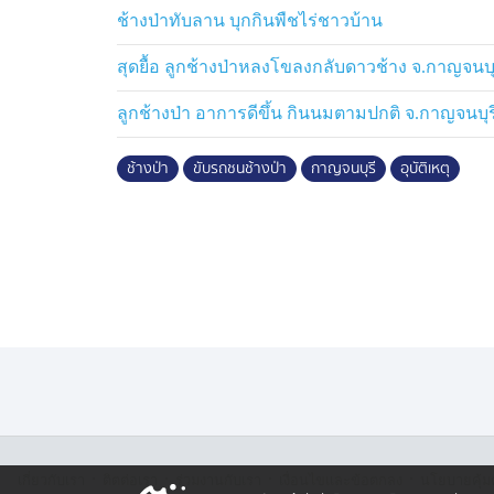
ถนนทางหลวงหมายเลข 323 มาจากทางด้าน อ.ไ
ช้างป่าทับลาน บุกกินพืชไร่ชาวบ้าน
กาญจนบุรี เมื่อมาถึงจุดเกิดเหตุที่ท้องฟ้ามืด ได
สัตว์ป่าสลักพระไม่ทราบจำนวน ออกมาหากินน
สุดยื้อ ลูกช้างป่าหลงโขลงกลับดาวช้าง จ.กาญจนบุ
ข้ามแม่น้ำแควใหญ่ แล้วเดินข้ามถนนที่บริเวณด
ลูกช้างป่า อาการดีขึ้น กินนมตามปกติ จ.กาญจนบุร
ชนช้างป่า และจากสภาพของรถยนต์เก๋งที่พังยั
ไม่ทราบว่าช้างป่าที่ถูกชนจะได้รับบาดเจ็บมา
ช้างป่า
ขับรถชนช้างป่า
กาญจนบุรี
อุบัติเหตุ
อย่างไรก็ตาม สำหรับการเกิดอุบัติเหตุรถย
หมายเลข 323 ถือว่าเป็นครั้งแรกในประวัติศาส
ก่อน ส่วนใหญ่จะเกิดขึ้นบนถนนหมายเลข 3199
·
·
·
·
เกี่ยวกับเรา
ติตต่อเรา
ร่วมงานกับเรา
เงื่อนไขและข้อตกลง
นโยบายคุ้ม