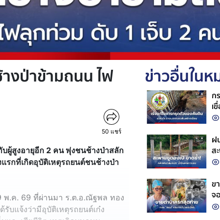
นช้างป่าข้ามถนน ไฟ
ข่าวอื่นใน
กร
เข
50
แชร์
ฝน
สะ
ับผู้สูงอายุอีก 2 คน พุ่งชนช้างป่าสลัก
งแรกที่เกิดอุบัติเหตุรถยนต์ชนช้างป่า
ขา
จอ
 19 พ.ค. 69 ที่ผ่านมา ร.ต.อ.ณัฐพล ทอง
ใน
บแจ้งว่ามีอุบัติเหตุรถยนต์เก๋ง