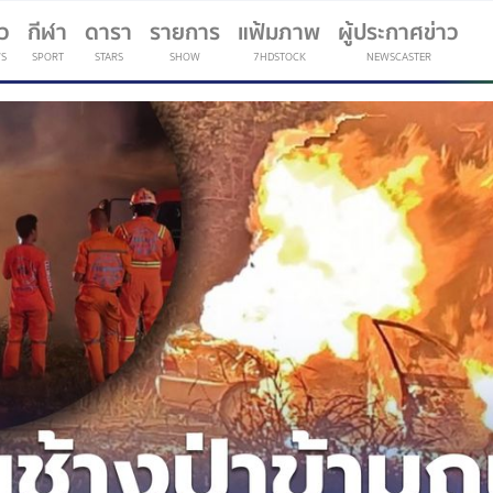
าว
กีฬา
ดารา
รายการ
แฟ้มภาพ
ผู้ประกาศข่าว
S
SPORT
STARS
SHOW
7HDSTOCK
NEWSCASTER
(current)